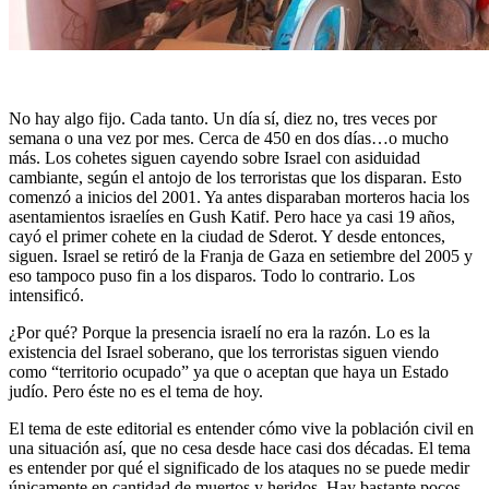
No hay algo fijo. Cada tanto. Un día sí, diez no, tres veces por
semana o una vez por mes. Cerca de 450 en dos días…o mucho
más. Los cohetes siguen cayendo sobre Israel con asiduidad
cambiante, según el antojo de los terroristas que los disparan. Esto
comenzó a inicios del 2001. Ya antes disparaban morteros hacia los
asentamientos israelíes en Gush Katif. Pero hace ya casi 19 años,
cayó el primer cohete en la ciudad de Sderot. Y desde entonces,
siguen. Israel se retiró de la Franja de Gaza en setiembre del 2005 y
eso tampoco puso fin a los disparos. Todo lo contrario. Los
intensificó.
¿Por qué? Porque la presencia israelí no era la razón. Lo es la
existencia del Israel soberano, que los terroristas siguen viendo
como “territorio ocupado” ya que o aceptan que haya un Estado
judío. Pero éste no es el tema de hoy.
El tema de este editorial es entender cómo vive la población civil en
una situación así, que no cesa desde hace casi dos décadas. El tema
es entender por qué el significado de los ataques no se puede medir
únicamente en cantidad de muertos y heridos. Hay bastante pocos