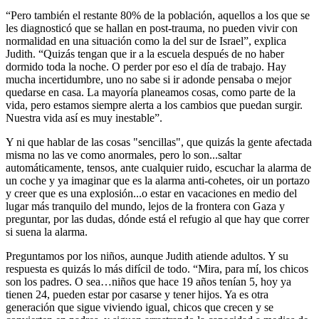
“Pero también el restante 80% de la población, aquellos a los que se
les diagnosticó que se hallan en post-trauma, no pueden vivir con
normalidad en una situación como la del sur de Israel”, explica
Judith. “Quizás tengan que ir a la escuela después de no haber
dormido toda la noche. O perder por eso el día de trabajo. Hay
mucha incertidumbre, uno no sabe si ir adonde pensaba o mejor
quedarse en casa. La mayoría planeamos cosas, como parte de la
vida, pero estamos siempre alerta a los cambios que puedan surgir.
Nuestra vida así es muy inestable”.
Y ni que hablar de las cosas "sencillas", que quizás la gente afectada
misma no las ve como anormales, pero lo son...saltar
automáticamente, tensos, ante cualquier ruido, escuchar la alarma de
un coche y ya imaginar que es la alarma anti-cohetes, oir un portazo
y creer que es una explosión...o estar en vacaciones en medio del
lugar más tranquilo del mundo, lejos de la frontera con Gaza y
preguntar, por las dudas, dónde está el refugio al que hay que correr
si suena la alarma.
Preguntamos por los niños, aunque Judith atiende adultos. Y su
respuesta es quizás lo más difícil de todo. “Mira, para mí, los chicos
son los padres. O sea…niños que hace 19 años tenían 5, hoy ya
tienen 24, pueden estar por casarse y tener hijos. Ya es otra
generación que sigue viviendo igual, chicos que crecen y se