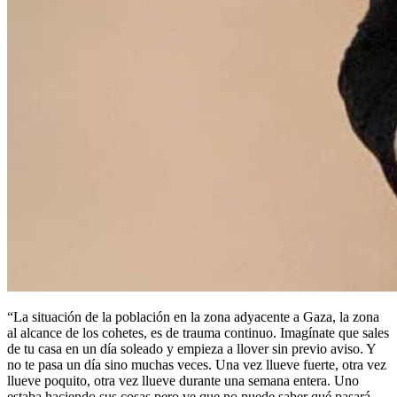
“La situación de la población en la zona adyacente a Gaza, la zona
al alcance de los cohetes, es de trauma continuo. Imagínate que sales
de tu casa en un día soleado y empieza a llover sin previo aviso. Y
no te pasa un día sino muchas veces. Una vez llueve fuerte, otra vez
llueve poquito, otra vez llueve durante una semana entera. Uno
estaba haciendo sus cosas pero ve que no puede saber qué pasará