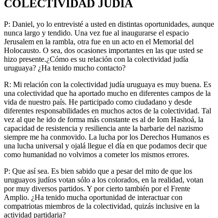
COLECTIVIDAD JUDÍA
P: Daniel, yo lo entrevisté a usted en distintas oportunidades, aunque
nunca largo y tendido. Una vez fue al inaugurarse el espacio
Jerusalem en la rambla, otra fue en un acto en el Memorial del
Holocausto. O sea, dos ocasiones importantes en las que usted se
hizo presente.¿Cómo es su relación con la colectividad judía
uruguaya? ¿Ha tenido mucho contacto?
R: Mi relación con la colectividad judía uruguaya es muy buena. Es
una colectividad que ha aportado mucho en diferentes campos de la
vida de nuestro país. He participado como ciudadano y desde
diferentes responsabilidades en muchos actos de la colectividad. Tal
vez al que he ido de forma más constante es al de Iom Hashoá, la
capacidad de resistencia y resiliencia ante la barbarie del nazismo
siempre me ha conmovido. La lucha por los Derechos Humanos es
una lucha universal y ojalá llegue el día en que podamos decir que
como humanidad no volvimos a cometer los mismos errores.
P: Que así sea. Es bien sabido que a pesar del mito de que los
uruguayos judíos votan sólo a los colorados, en la realidad, votan
por muy diversos partidos. Y por cierto también por el Frente
Amplio. ¿Ha tenido mucha oportunidad de interactuar con
compatriotas miembros de la colectividad, quizás inclusive en la
actividad partidaria?