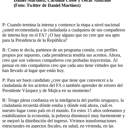
Daniel Martínez, Carolina Cosse y Oscar Andrade
(Foto: Twitter de Daniel Martínez)
P: Cuando termina la interna y comience la etapa a nivel nacional
¿usted recomendaría a la ciudadanía a cualquiera de sus compañeros
de interna hoy en el FA? ¿O hay alguno que no cree que sea apto
para la Presidencia de la República?
R: Como te decía, partimos de un programa común, con perfiles
propios por supuesto, cada presidencia tendría sus acentos. Ahora,
creo que son valiosos compañeros con probadas trayectorias. Al
pensar en mis compañeros creo que cada uno tiene virtudes que los
han llevado al lugar que están hoy.
P: Para ser buen candidato ¿cree que tiene que convencer a la
ciudadanía de los aciertos del FA o también aprender de errores del
Presidente Vázquez y de Mujica en su momento?
R: Tengo plena confianza en la inteligencia del pueblo uruguayo, la
ciudadanía recuerda dónde estaba y dónde está ahora, cuál es
nuestro lugar como país en el mundo. En estos 15 años ordenamos y
estabilizamos la economía, la pobreza disminuyó muy fuertemente y
se mejoró la distribución del ingreso. Vivimos transformaciones
estructurales en aspectos fiscales, en salud, en vivienda, en las