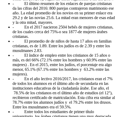
- El último resumen de los enlaces de parejas cristianas
da las cifras del 2016: 800 parejas contrajeron matrimonio ese
año. La edad promedio de los novios en su primer enlace era
29.2 y de las novias 25.6. La mitad eran menores de esas edad
y la otra mitad, mayores.
- En el 2017 nacieron 2504 bebés de mujeres cristianas,
de los cuales cerca del 75%-o sea 1877-de mujeres árabes
cristianas.
- El promedio de de niños de hasta 17 años en familias
cristianas, es de 1.89. Entre los judíos es de 2.39 y entre los
musulmanes 2.83.
- El índice de empleo entre los cristianos de 15 años o
más, es del 66% (72.1% entre los hombres y 60.9% entre las
mujeres) . En el 2015, entre los judíos, el porcentaje era algo
menor, 65.1% (67.1% entre los hombres y 63.2% entre las
mujeres).
- En el año lectivo 2016/2017, los cristianos eran el 7%
de todos los alumnos en el último año de secundaria en las
instituciones educativas de la ciudadanía árabe. Ese año, el
78.5% de los cristianos en el último año de estudios (el 12°),
recibieron certificado de matriculación. Esta cifra era similar al
78.7% entre los alumnos judíos y el 79.2% entre los drusos.
Entre los musulmanes era el 59.5%.
- Entre todos los estudiantes de primer título
universitario, los árabes cristianos tienen una muy destacada