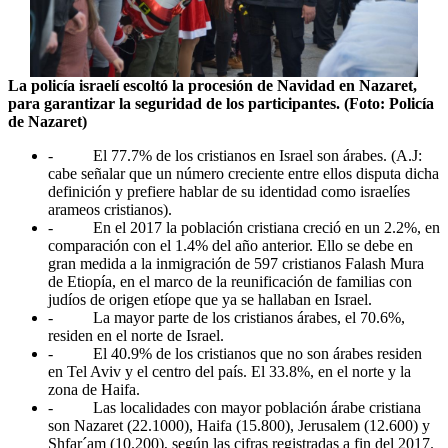
La policía israelí escoltó la procesión de Navidad en Nazaret,
para garantizar la seguridad de los participantes. (Foto: Policía
de Nazaret)
- El 77.7% de los cristianos en Israel son árabes. (A.J:
cabe señalar que un número creciente entre ellos disputa dicha
definición y prefiere hablar de su identidad como israelíes
arameos cristianos).
- En el 2017 la población cristiana creció en un 2.2%, en
comparación con el 1.4% del año anterior. Ello se debe en
gran medida a la inmigración de 597 cristianos Falash Mura
de Etiopía, en el marco de la reunificación de familias con
judíos de origen etíope que ya se hallaban en Israel.
- La mayor parte de los cristianos árabes, el 70.6%,
residen en el norte de Israel.
- El 40.9% de los cristianos que no son árabes residen
en Tel Aviv y el centro del país. El 33.8%, en el norte y la
zona de Haifa.
- Las localidades con mayor población árabe cristiana
son Nazaret (22.1000), Haifa (15.800), Jerusalem (12.600) y
Shfar´am (10.200), según las cifras registradas a fin del 2017.