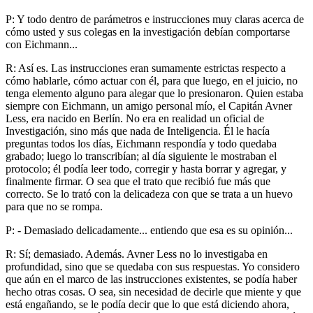
P: Y todo dentro de parámetros e instrucciones muy claras acerca de
cómo usted y sus colegas en la investigación debían comportarse
con Eichmann...
R: Así es. Las instrucciones eran sumamente estrictas respecto a
cómo hablarle, cómo actuar con él, para que luego, en el juicio, no
tenga elemento alguno para alegar que lo presionaron. Quien estaba
siempre con Eichmann, un amigo personal mío, el Capitán Avner
Less, era nacido en Berlín. No era en realidad un oficial de
Investigación, sino más que nada de Inteligencia. Él le hacía
preguntas todos los días, Eichmann respondía y todo quedaba
grabado; luego lo transcribían; al día siguiente le mostraban el
protocolo; él podía leer todo, corregir y hasta borrar y agregar, y
finalmente firmar. O sea que el trato que recibió fue más que
correcto. Se lo trató con la delicadeza con que se trata a un huevo
para que no se rompa.
P: - Demasiado delicadamente... entiendo que esa es su opinión...
R: Sí; demasiado. Además. Avner Less no lo investigaba en
profundidad, sino que se quedaba con sus respuestas. Yo considero
que aún en el marco de las instrucciones existentes, se podía haber
hecho otras cosas. O sea, sin necesidad de decirle que miente y que
está engañando, se le podía decir que lo que está diciendo ahora,