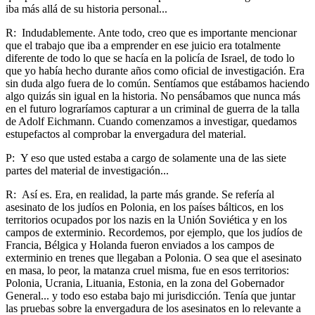
iba más allá de su historia personal...
R: Indudablemente. Ante todo, creo que es importante mencionar
que el trabajo que iba a emprender en ese juicio era totalmente
diferente de todo lo que se hacía en la policía de Israel, de todo lo
que yo había hecho durante años como oficial de investigación. Era
sin duda algo fuera de lo común. Sentíamos que estábamos haciendo
algo quizás sin igual en la historia. No pensábamos que nunca más
en el futuro lograríamos capturar a un criminal de guerra de la talla
de Adolf Eichmann. Cuando comenzamos a investigar, quedamos
estupefactos al comprobar la envergadura del material.
P: Y eso que usted estaba a cargo de solamente una de las siete
partes del material de investigación...
R: Así es. Era, en realidad, la parte más grande. Se refería al
asesinato de los judíos en Polonia, en los países bálticos, en los
territorios ocupados por los nazis en la Unión Soviética y en los
campos de exterminio. Recordemos, por ejemplo, que los judíos de
Francia, Bélgica y Holanda fueron enviados a los campos de
exterminio en trenes que llegaban a Polonia. O sea que el asesinato
en masa, lo peor, la matanza cruel misma, fue en esos territorios:
Polonia, Ucrania, Lituania, Estonia, en la zona del Gobernador
General... y todo eso estaba bajo mi jurisdicción. Tenía que juntar
las pruebas sobre la envergadura de los asesinatos en lo relevante a