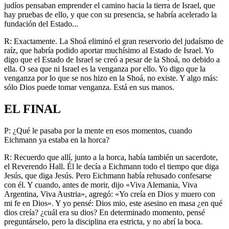
judíos pensaban emprender el camino hacia la tierra de Israel, que
hay pruebas de ello, y que con su presencia, se habría acelerado la
fundación del Estado...
R: Exactamente. La Shoá eliminó el gran reservorio del judaísmo de
raíz, que habría podido aportar muchísimo al Estado de Israel. Yo
digo que el Estado de Israel se creó a pesar de la Shoá, no debido a
ella. O sea que ni Israel es la venganza por ello. Yo digo que la
venganza por lo que se nos hizo en la Shoá, no existe. Y algo más:
sólo Dios puede tomar venganza. Está en sus manos.
EL FINAL
P: ¿Qué le pasaba por la mente en esos momentos, cuando
Eichmann ya estaba en la horca?
R: Recuerdo que allí, junto a la horca, había también un sacerdote,
el Reverendo Hall. Él le decía a Eichmann todo el tiempo que diga
Jesús, que diga Jesús. Pero Eichmann había rehusado confesarse
con él. Y cuando, antes de morir, dijo «Viva Alemania, Viva
Argentina, Viva Austria», agregó: «Yo creía en Dios y muero con
mi fe en Dios». Y yo pensé: Dios mio, este asesino en masa ¿en qué
dios creía? ¿cuál era su dios? En determinado momento, pensé
preguntárselo, pero la disciplina era estricta, y no abrí la boca.