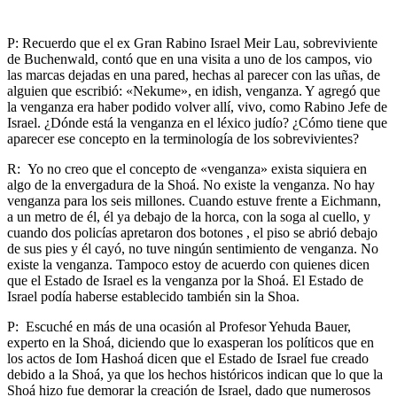
P: Recuerdo que el ex Gran Rabino Israel Meir Lau, sobreviviente
de Buchenwald, contó que en una visita a uno de los campos, vio
las marcas dejadas en una pared, hechas al parecer con las uñas, de
alguien que escribió: «Nekume», en idish, venganza. Y agregó que
la venganza era haber podido volver allí, vivo, como Rabino Jefe de
Israel. ¿Dónde está la venganza en el léxico judío? ¿Cómo tiene que
aparecer ese concepto en la terminología de los sobrevivientes?
R: Yo no creo que el concepto de «venganza» exista siquiera en
algo de la envergadura de la Shoá. No existe la venganza. No hay
venganza para los seis millones. Cuando estuve frente a Eichmann,
a un metro de él, él ya debajo de la horca, con la soga al cuello, y
cuando dos policías apretaron dos botones , el piso se abrió debajo
de sus pies y él cayó, no tuve ningún sentimiento de venganza. No
existe la venganza. Tampoco estoy de acuerdo con quienes dicen
que el Estado de Israel es la venganza por la Shoá. El Estado de
Israel podía haberse establecido también sin la Shoa.
P: Escuché en más de una ocasión al Profesor Yehuda Bauer,
experto en la Shoá, diciendo que lo exasperan los políticos que en
los actos de Iom Hashoá dicen que el Estado de Israel fue creado
debido a la Shoá, ya que los hechos históricos indican que lo que la
Shoá hizo fue demorar la creación de Israel, dado que numerosos