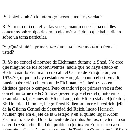
P: Usted también lo interrogó personalmente ¿verdad?
R: Sí; me reuní con él varias veces, cuando necesitaba detalles
concretos sobre algo determinado, más allá de lo que había dicho
sobre un tema particular.
P: ¿Qué sintió la primera vez que tuvo a ese monstruo frente a
usted?
R: Yo no conocí el nombre de Eichmann durante la Shoá. No creo
que ninguno de los sobrevivientes, nadie que no haya estado en
Berlín cuando Eichmann creó allí el Centro de Emigración, en
1938-39, o que no haya estado en Hungría cuando él estuvo allí,
puede haber oído el nombre de Eichmann o haberlo visto en
distintos guetos o campos. Pero cuando vi por primera vez su foto
con el uniforme de la SS, tuve presente que él era el quinto en la
jerarquía nazi, después de Hitler. Luego de Hitler estaba el jefe de la
SS Heinrich Himmler, luego Ernst Kaltenbrunner y Heydrich, jefe
de la Oficina Central de Seguridad del Reich, luego Heinrich
Müiller, que era el jefe de la Gestapo y en el quinto lugar Adolf
Eichmann, jefe del Departamento de Asuntos Judíos, que tenía a su
cargo la «Solución final del problema judío» en Europa, o sea su
exterminio físico. Aunque su rango de Teniente Coronel en la SS no