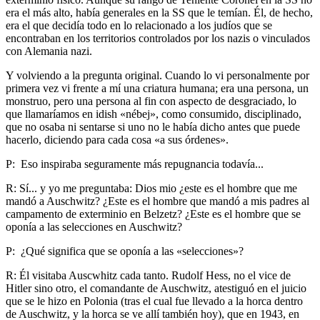
era el más alto, había generales en la SS que le temían. Él, de hecho,
era el que decidía todo en lo relacionado a los judíos que se
encontraban en los territorios controlados por los nazis o vinculados
con Alemania nazi.
Y volviendo a la pregunta original. Cuando lo vi personalmente por
primera vez vi frente a mí una criatura humana; era una persona, un
monstruo, pero una persona al fin con aspecto de desgraciado, lo
que llamaríamos en idish «nébej», como consumido, disciplinado,
que no osaba ni sentarse si uno no le había dicho antes que puede
hacerlo, diciendo para cada cosa «a sus órdenes».
P: Eso inspiraba seguramente más repugnancia todavía...
R: Sí... y yo me preguntaba: Dios mio ¿este es el hombre que me
mandó a Auschwitz? ¿Este es el hombre que mandó a mis padres al
campamento de exterminio en Belzetz? ¿Este es el hombre que se
oponía a las selecciones en Auschwitz?
P: ¿Qué significa que se oponía a las «selecciones»?
R: Él visitaba Auscwhitz cada tanto. Rudolf Hess, no el vice de
Hitler sino otro, el comandante de Auschwitz, atestiguó en el juicio
que se le hizo en Polonia (tras el cual fue llevado a la horca dentro
de Auschwitz, y la horca se ve allí también hoy), que en 1943, en