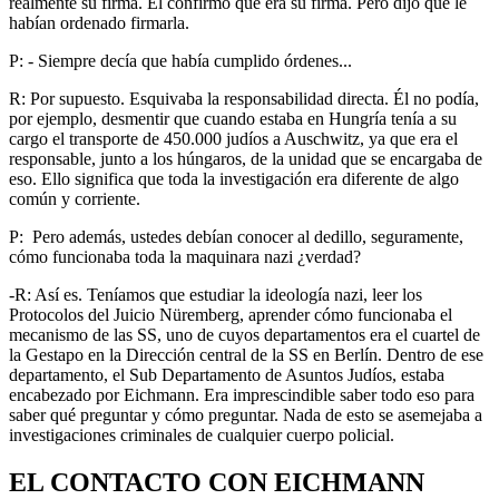
realmente su firma. Él confirmó que era su firma. Pero dijo que le
habían ordenado firmarla.
P: - Siempre decía que había cumplido órdenes...
R: Por supuesto. Esquivaba la responsabilidad directa. Él no podía,
por ejemplo, desmentir que cuando estaba en Hungría tenía a su
cargo el transporte de 450.000 judíos a Auschwitz, ya que era el
responsable, junto a los húngaros, de la unidad que se encargaba de
eso. Ello significa que toda la investigación era diferente de algo
común y corriente.
P: Pero además, ustedes debían conocer al dedillo, seguramente,
cómo funcionaba toda la maquinara nazi ¿verdad?
-R: Así es. Teníamos que estudiar la ideología nazi, leer los
Protocolos del Juicio Nüremberg, aprender cómo funcionaba el
mecanismo de las SS, uno de cuyos departamentos era el cuartel de
la Gestapo en la Dirección central de la SS en Berlín. Dentro de ese
departamento, el Sub Departamento de Asuntos Judíos, estaba
encabezado por Eichmann. Era imprescindible saber todo eso para
saber qué preguntar y cómo preguntar. Nada de esto se asemejaba a
investigaciones criminales de cualquier cuerpo policial.
EL CONTACTO CON EICHMANN