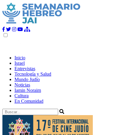
Inicio
Israel
Entrevistas
Tecnología y Salud
Mundo Judío
Noticias
Iamin Noraim
Cultura
En Comunidad