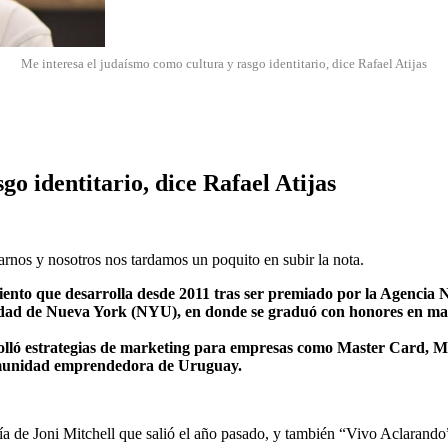
Me interesa el judaísmo como cultura y rasgo identitario, dice Rafael Atijas
o identitario, dice Rafael Atijas
arnos y nosotros nos tardamos un poquito en subir la nota.
nto que desarrolla desde 2011 tras ser premiado por la Agencia N
idad de Nueva York (NYU), en donde se graduó con honores en mayo
rolló estrategias de marketing para empresas como Master Card, M
omunidad emprendedora de Uruguay.
ía de Joni Mitchell que salió el año pasado, y también “Vivo Aclarando