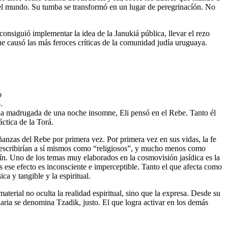
del mundo. Su tumba se transformó en un lugar de peregrinacíón. No
nsiguió implementar la idea de la Janukiá pública, llevar el rezo
e causó las más feroces críticas de la comunidad judía uruguaya.
o
.
la madrugada de una noche insomne, Eli pensó en el Rebe. Tanto él
ctica de la Torá.
anzas del Rebe por primera vez. Por primera vez en sus vidas, la fe
 describirían a sí mismos como “religiosos”, y mucho menos como
lín. Uno de los temas muy elaborados en la cosmovisión jasídica es la
s ese efecto es inconsciente e imperceptible. Tanto el que afecta como
ca y tangible y la espiritual.
aterial no oculta la realidad espiritual, sino que la expresa. Desde su
iaria se denomina Tzadik, justo. El que logra activar en los demás