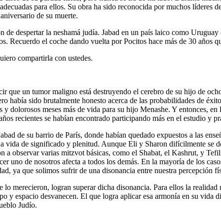
 adecuadas para ellos. Su obra ha sido reconocida por muchos líderes 
 aniversario de su muerte.
de despertar la neshamá judía. Jabad en un país laico como Uruguay co
tos. Recuerdo el coche dando vuelta por Pocitos hace más de 30 años qu
uiero compartirla con ustedes.
cir que un tumor maligno está destruyendo el cerebro de su hijo de och
ero había sido brutalmente honesto acerca de las probabilidades de éxito
s y dolorosos meses más de vida para su hijo Menashe. Y entonces, en 
os recientes se habían encontrado participando más en el estudio y prá
abad de su barrio de París, donde habían quedado expuestos a las enseñ
na vida de significado y plenitud. Aunque Eli y Sharon difícilmente se
 a observar varias mitzvot básicas, como el Shabat, el Kashrut, y Tefi
acer uno de nosotros afecta a todos los demás. En la mayoría de los caso
ad, ya que solimos sufrir de una disonancia entre nuestra percepción físi
 lo merecieron, logran superar dicha disonancia. Para ellos la realidad m
empo y espacio desvanecen. El que logra aplicar esa armonía en su vida d
ueblo Judío.