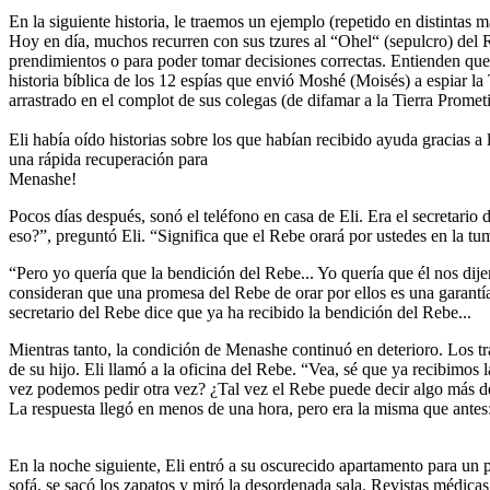
En la siguiente historia, le traemos un ejemplo (repetido en distintas
Hoy en día, muchos recurren con sus tzures al “Ohel“ (sepulcro) del R
prendimientos o para poder tomar decisiones correctas. Entienden que 
historia bíblica de los 12 espías que envió Moshé (Moisés) a espiar la 
arrastrado en el complot de sus colegas (de difamar a la Tierra Prom
Eli había oído historias sobre los que habían recibido ayuda gracias 
una rápida recuperación para
Menashe!
Pocos días después, sonó el teléfono en casa de Eli. Era el secretario
eso?”, preguntó Eli. “Significa que el Rebe orará por ustedes en la t
“Pero yo quería que la bendición del Rebe... Yo quería que él nos dij
consideran que una promesa del Rebe de orar por ellos es una garantía
secretario del Rebe dice que ya ha recibido la bendición del Rebe...
Mientras tanto, la condición de Menashe continuó en deterioro. Los t
de su hijo. Eli llamó a la oficina del Rebe. “Vea, sé que ya recibimo
vez podemos pedir otra vez? ¿Tal vez el Rebe puede decir algo más def
La respuesta llegó en menos de una hora, pero era la misma que antes
En la noche siguiente, Eli entró a su oscurecido apartamento para un pa
sofá, se sacó los zapatos y miró la desordenada sala. Revistas médicas