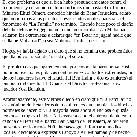
El otro problema es que si bien hubo pronunciamientos contra el
fenómeno –y en su momento recordamos que hasta el ex Primer
Ministro Ehud Olmert, conocido hincha de Betar Jerusalem, aclaró
que no iría más a los partidos si esos cantos no desaparecían- el
fenómeno de “La Familia” no terminó. Cuando hace poco el dueño
del club Moshe Hogeg anunció que incorporaba a Ali Muhamad,
saltaron los extremistas a aclarar que “en Betar no jugará nadie que
se llame Muhamad”, o sea Mahoma, Profeta del Islam.
Hogeg ya había dejado en claro que si no termina esta problemática,
que llamó con razón de “racista”, él se va.
El problema es que aparentemente por temor a la barra brava, casi
no hubo reacciones públicas contundentes contra los extremistas, ni
de los jugadores (salvo el israelí Tal Ben Haim y dos extranjeros) ni
tampoco del director Eli Ohana y el Director profesional y ex
jugador Yosi Benaiun.
Afortunadamente, este viernes quedó en claro que “La Familia” no
es sinónimo de Betar Jerusalem o al menos que también los hinchas
normales se hacen oir. La mayoría hasta ahora silenciosa o quizás
temerosa, empieza hablar. Al llevarse a cabo el entrenamiento en la
cancha de Betar en el barrio Bait Vagan de Jerusalem, se hicieron
presentes por lo menos 600 hinchas-según informaron medios
locales- decididos a expresar su apoyo a Ali Muhamad y de hecho