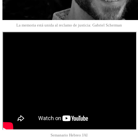
La memoria está unida al reclamo de justicia: Gabriel Scherman
Semanario Hebreo JAI