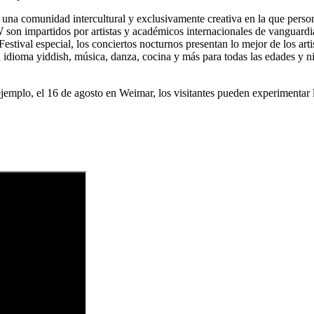
​​una comunidad intercultural y exclusivamente creativa en la que perso
on impartidos por artistas y académicos internacionales de vanguardia 
estival especial, los conciertos nocturnos presentan lo mejor de los art
n idioma yiddish, música, danza, cocina y más para todas las edades y ni
emplo, el 16 de agosto en Weimar, los visitantes pueden experimentar l