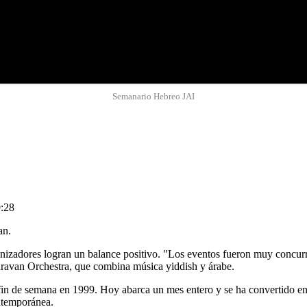
Semanario Hebreo JAI
9:28
lan.
nizadores logran un balance positivo. "Los eventos fueron muy concurri
Caravan Orchestra, que combina música yiddish y árabe.
 de semana en 1999. Hoy abarca un mes entero y se ha convertido en 
ontemporánea.