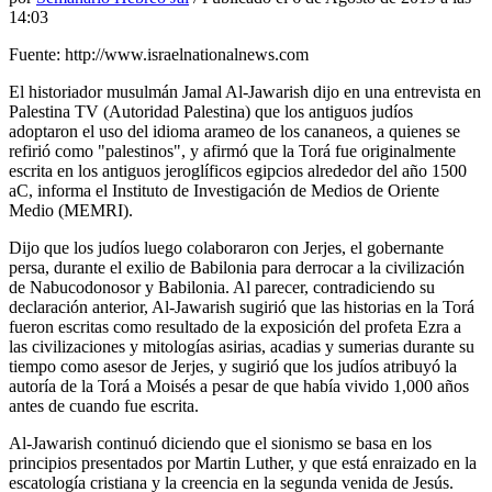
14:03
Fuente: http://www.israelnationalnews.com
El historiador musulmán Jamal Al-Jawarish dijo en una entrevista en
Palestina TV (Autoridad Palestina) que los antiguos judíos
adoptaron el uso del idioma arameo de los cananeos, a quienes se
refirió como "palestinos", y afirmó que la Torá fue originalmente
escrita en los antiguos jeroglíficos egipcios alrededor del año 1500
aC, informa el Instituto de Investigación de Medios de Oriente
Medio (MEMRI).
Dijo que los judíos luego colaboraron con Jerjes, el gobernante
persa, durante el exilio de Babilonia para derrocar a la civilización
de Nabucodonosor y Babilonia. Al parecer, contradiciendo su
declaración anterior, Al-Jawarish sugirió que las historias en la Torá
fueron escritas como resultado de la exposición del profeta Ezra a
las civilizaciones y mitologías asirias, acadias y sumerias durante su
tiempo como asesor de Jerjes, y sugirió que los judíos atribuyó la
autoría de la Torá a Moisés a pesar de que había vivido 1,000 años
antes de cuando fue escrita.
Al-Jawarish continuó diciendo que el sionismo se basa en los
principios presentados por Martin Luther, y que está enraizado en la
escatología cristiana y la creencia en la segunda venida de Jesús.