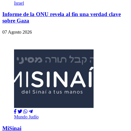
Israel
Informe de la ONU revela al fin una verdad clave
sobre Gaza
07 Agosto 2026
Mundo Judío
MiSinai