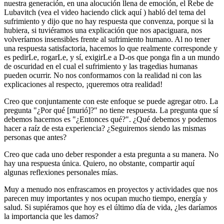
nuestra generación, en una alocución llena de emoción, el Rebe de
Lubavitch (vea el video haciendo click aquí ) habló del tema del
sufrimiento y dijo que no hay respuesta que convenza, porque si la
hubiera, si tuviéramos una explicación que nos apaciguara, nos
volveríamos insensibles frente al sufrimiento humano. Al no tener
una respuesta satisfactoria, hacemos lo que realmente corresponde y
es pedirLe, rogarLe, y sí, exigirLe a D-os que ponga fin a un mundo
de oscuridad en el cual el sufrimiento y las tragedias humanas
pueden ocurrir. No nos conformamos con la realidad ni con las
explicaciones al respecto, ¡queremos otra realidad!
Creo que conjuntamente con este enfoque se puede agregar otro. La
pregunta "¿Por qué [murió]?" no tiene respuesta. La pregunta que sí
debemos hacernos es "¿Entonces qué?". ¿Qué debemos y podemos
hacer a raíz de esta experiencia? ¿Seguiremos siendo las mismas
personas que antes?
Creo que cada uno deber responder a esta pregunta a su manera. No
hay una respuesta única. Quiero, no obstante, compartir aquí
algunas reflexiones personales mías.
Muy a menudo nos enfrascamos en proyectos y actividades que nos
parecen muy importantes y nos ocupan mucho tiempo, energía y
salud. Si supiéramos que hoy es el último día de vida, ¿les daríamos
la importancia que les damos?