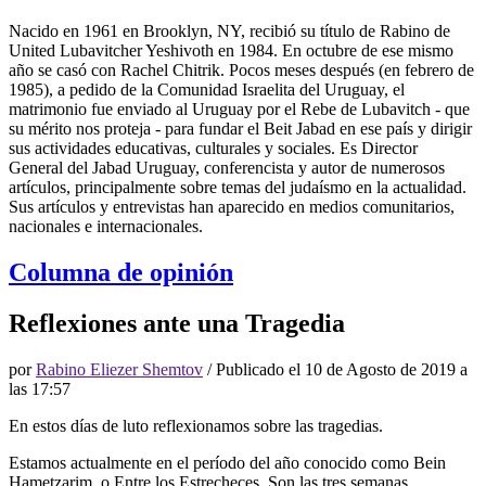
Nacido en 1961 en Brooklyn, NY, recibió su título de Rabino de
United Lubavitcher Yeshivoth en 1984. En octubre de ese mismo
año se casó con Rachel Chitrik. Pocos meses después (en febrero de
1985), a pedido de la Comunidad Israelita del Uruguay, el
matrimonio fue enviado al Uruguay por el Rebe de Lubavitch - que
su mérito nos proteja - para fundar el Beit Jabad en ese país y dirigir
sus actividades educativas, culturales y sociales. Es Director
General del Jabad Uruguay, conferencista y autor de numerosos
artículos, principalmente sobre temas del judaísmo en la actualidad.
Sus artículos y entrevistas han aparecido en medios comunitarios,
nacionales e internacionales.
Columna de opinión
Reflexiones ante una Tragedia
por
Rabino Eliezer Shemtov
/ Publicado el
10 de Agosto de 2019 a
las 17:57
En estos días de luto reflexionamos sobre las tragedias.
Estamos actualmente en el período del año conocido como Bein
Hametzarim, o Entre los Estrecheces. Son las tres semanas