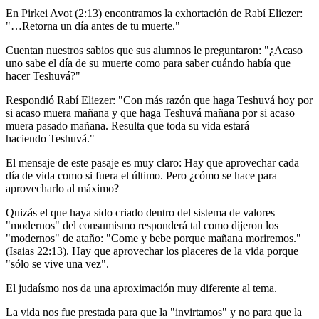
En Pirkei Avot (2:13) encontramos la exhortación de Rabí Eliezer:
"…Retorna un día antes de tu muerte."
Cuentan nuestros sabios que sus alumnos le preguntaron: "¿Acaso
uno sabe el día de su muerte como para saber cuándo había que
hacer Teshuvá?"
Respondió Rabí Eliezer: "Con más razón que haga Teshuvá hoy por
si acaso muera mañana y que haga Teshuvá mañana por si acaso
muera pasado mañana. Resulta que toda su vida estará
haciendo Teshuvá."
El mensaje de este pasaje es muy claro: Hay que aprovechar cada
día de vida como si fuera el último. Pero ¿cómo se hace para
aprovecharlo al máximo?
Quizás el que haya sido criado dentro del sistema de valores
"modernos" del consumismo responderá tal como dijeron los
"modernos" de ataño: "Come y bebe porque mañana moriremos."
(Isaias 22:13). Hay que aprovechar los placeres de la vida porque
"sólo se vive una vez".
El judaísmo nos da una aproximación muy diferente al tema.
La vida nos fue prestada para que la "invirtamos" y no para que la