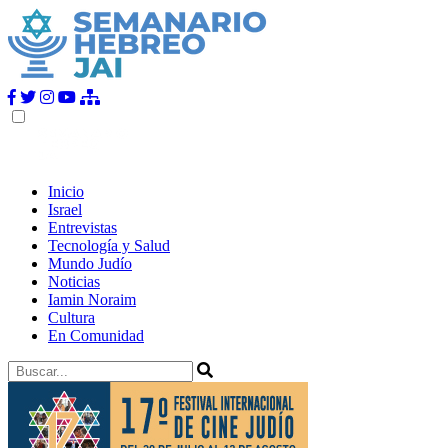
Inicio
Israel
Entrevistas
Tecnología y Salud
Mundo Judío
Noticias
Iamin Noraim
Cultura
En Comunidad