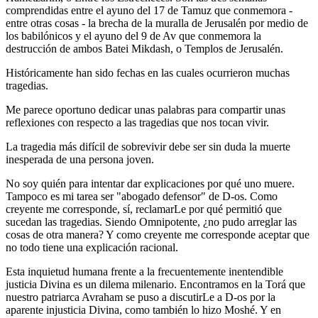
comprendidas entre el ayuno del 17 de Tamuz que conmemora -
entre otras cosas - la brecha de la muralla de Jerusalén por medio de
los babilónicos y el ayuno del 9 de Av que conmemora la
destrucción de ambos Batei Mikdash, o Templos de Jerusalén.
Históricamente han sido fechas en las cuales ocurrieron muchas
tragedias.
Me parece oportuno dedicar unas palabras para compartir unas
reflexiones con respecto a las tragedias que nos tocan vivir.
La tragedia más difícil de sobrevivir debe ser sin duda la muerte
inesperada de una persona joven.
No soy quién para intentar dar explicaciones por qué uno muere.
Tampoco es mi tarea ser "abogado defensor" de D-os. Como
creyente me corresponde, sí, reclamarLe por qué permitió que
sucedan las tragedias. Siendo Omnipotente, ¿no pudo arreglar las
cosas de otra manera? Y como creyente me corresponde aceptar que
no todo tiene una explicación racional.
Esta inquietud humana frente a la frecuentemente inentendible
justicia Divina es un dilema milenario. Encontramos en la Torá que
nuestro patriarca Avraham se puso a discutirLe a D-os por la
aparente injusticia Divina, como también lo hizo Moshé. Y en