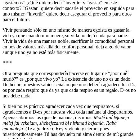
"gastemos". ¿Qué quiere decir "invertir" y "gastar" en este
contexto? "Gastar" quiere decir sacarle el provecho en seguida para
uno mismo; "invertir" quiere decir asegurar el provecho para otros
para el futuro.
Vivir pensando sólo en uno mismo de manera egoísta es gastar la
vida ya que cuando uno muere, su vida no dejó nada para nadie.
Vivir la vida de una manera noble, sacrificar la comodidad personal
en pos de valores más allá del confort personal, deja algo de valor
aunque uno ya no esté más físicamente.
* * *
Otra pregunta que correspondería hacerse en lugar de "¿por qué
murió?" es ¿por qué vivo yo? La existencia de uno no es un dado.
De hecho, nuestros sabios señalan que uno debería agradecerle a D-
os por cada respiro que da ya que cada respiro es un regalo. D-os no
nos debe nada.
Si bien no es práctico agradecer cada vez que respiramos, sí
agradecemos a D-os por nuestra vida cada mañana al despertarnos.
Apenas abrimos los ojos de mañana, decimos:
Modé aní lefaneja
mélej jai vekaiam, shehejezartá bi nishmatí bejemlá. Rabá
emunateja.
(Te agradezco, Rey viviente y eterno, pues
misericordiosamente Tú has devuelto mi alma dentro de mí; grande