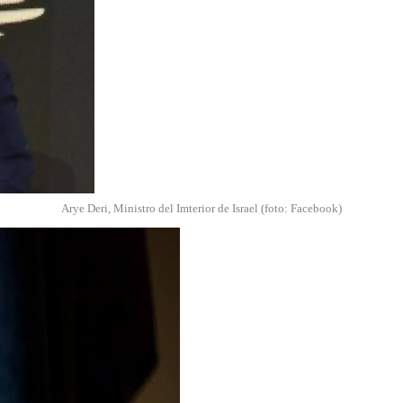
Arye Deri, Ministro del Imterior de Israel (foto: Facebook)