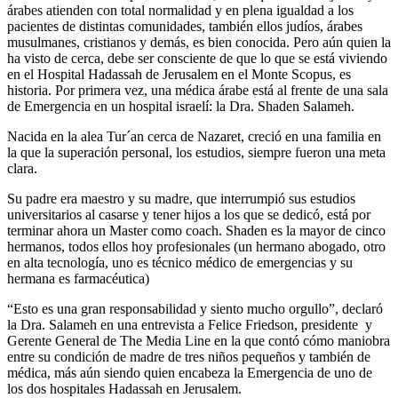
árabes atienden con total normalidad y en plena igualdad a los
pacientes de distintas comunidades, también ellos judíos, árabes
musulmanes, cristianos y demás, es bien conocida. Pero aún quien la
ha visto de cerca, debe ser consciente de que lo que se está viviendo
en el Hospital Hadassah de Jerusalem en el Monte Scopus, es
historia. Por primera vez, una médica árabe está al frente de una sala
de Emergencia en un hospital israelí: la Dra. Shaden Salameh.
Nacida en la alea Tur´an cerca de Nazaret, creció en una familia en
la que la superación personal, los estudios, siempre fueron una meta
clara.
Su padre era maestro y su madre, que interrumpió sus estudios
universitarios al casarse y tener hijos a los que se dedicó, está por
terminar ahora un Master como coach. Shaden es la mayor de cinco
hermanos, todos ellos hoy profesionales (un hermano abogado, otro
en alta tecnología, uno es técnico médico de emergencias y su
hermana es farmacéutica)
“Esto es una gran responsabilidad y siento mucho orgullo”, declaró
la Dra. Salameh en una entrevista a Felice Friedson, presidente y
Gerente General de The Media Line en la que contó cómo maniobra
entre su condición de madre de tres niños pequeños y también de
médica, más aún siendo quien encabeza la Emergencia de uno de
los dos hospitales Hadassah en Jerusalem.