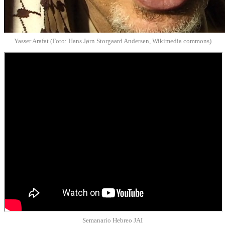
Yasser Arafat (Foto: Hans Jørn Storgaard Andersen, Wikimedia commons)
Semanario Hebreo JAI