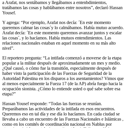
a Arafat, nos sentábamos y llegábamos a entenbdimientos,
tratábamos las cosas y hablábamos entre nosotros”, declaró Hassan
Yousef.
Y agrega: “Por ejemplo, Arafat nos decía: ´En este momento
queremos calmar las cosas´y lo calmábamos. Había mutuo acuerdo.
Arafat decía: ´En este momento queremos avanzar juntos y escalar
las cosas´, y lo hacíamos. Había mutuos entendimientos. Las
relaciones nacionales estaban en aquel momento en su más alto
nivel”.
El reportero pregunta: “La intifada comenzó a moverse de la etapa
popular a la militar después de aproximadamente un mes y medio.
¿Qué causó, o cómo fue la transitión, especialmente después de
haber visto la participación de las Fuerzas de Seguridad de la
Autoridad Palestina en los disparos a los asentamientos? Vimos que
al menos especialmente la Fueza 17 (de la AP) abría fuego hacia la
ocupación sionista. ¿Cómo lo entiende usted o qué sabe sobre esa
etapa?”
Hassan Yousef responde: “Todas las fuerzas se reunían.
Preparábamos las actividades de la intifada en esos encuentros.
Queremos eso en tal día y ese día lo hacíamos. En cada ciudad se
llevaba a cabo un encuentro de las Fuerzas Nacionales e Islámicas ,
como en los comités de coordinación nacional en Nablus por