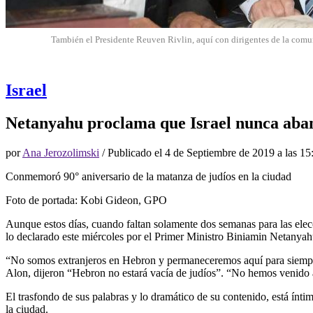
También el Presidente Reuven Rivlin, aquí con dirigentes de la comu
Israel
Netanyahu proclama que Israel nunca ab
por
Ana Jerozolimski
/ Publicado el
4 de Septiembre de 2019 a las 15
Conmemoró 90° aniversario de la matanza de judíos en la ciudad
Foto de portada: Kobi Gideon, GPO
Aunque estos días, cuando faltan solamente dos semanas para las elecc
lo declarado este miércoles por el Primer Ministro Biniamin Netanyah
“No somos extranjeros en Hebron y permaneceremos aquí para siempre”
Alon, dijeron “Hebron no estará vacía de judíos”. “No hemos venido 
El trasfondo de sus palabras y lo dramático de su contenido, está ínt
la ciudad.