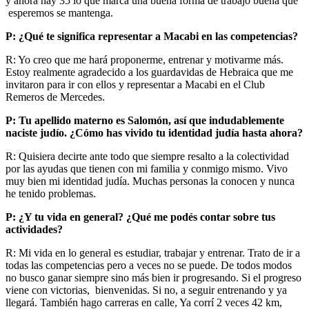
y ahora hay 35 lo que marca una buena forma de trabajo buena que
esperemos se mantenga.
P: ¿Qué te significa representar a Macabi en las competencias?
R: Yo creo que me hará proponerme, entrenar y motivarme más.
Estoy realmente agradecido a los guardavidas de Hebraica que me
invitaron para ir con ellos y representar a Macabi en el Club
Remeros de Mercedes.
P: Tu apellido materno es Salomón, así que indudablemente
naciste judío. ¿Cómo has vivido tu identidad judía hasta ahora?
R: Quisiera decirte ante todo que siempre resalto a la colectividad
por las ayudas que tienen con mi familia y conmigo mismo. Vivo
muy bien mi identidad judía. Muchas personas la conocen y nunca
he tenido problemas.
P: ¿Y tu vida en general? ¿Qué me podés contar sobre tus
actividades?
R: Mi vida en lo general es estudiar, trabajar y entrenar. Trato de ir a
todas las competencias pero a veces no se puede. De todos modos
no busco ganar siempre sino más bien ir progresando. Si el progreso
viene con victorias, bienvenidas. Si no, a seguir entrenando y ya
llegará. También hago carreras en calle, Ya corrí 2 veces 42 km,