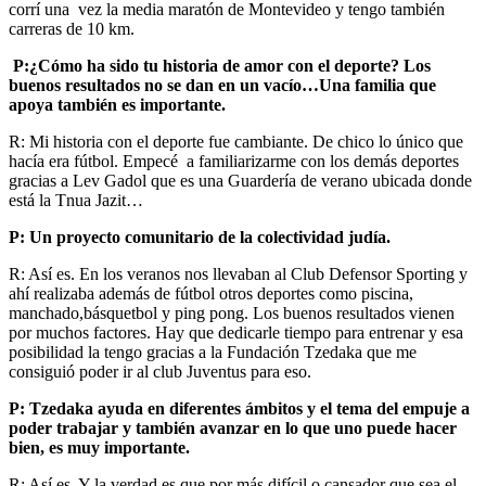
corrí una vez la media maratón de Montevideo y tengo también
carreras de 10 km.
P:¿Cómo ha sido tu historia de amor con el deporte? Los
buenos resultados no se dan en un vacío…Una familia que
apoya también es importante.
R: Mi historia con el deporte fue cambiante. De chico lo único que
hacía era fútbol. Empecé a familiarizarme con los demás deportes
gracias a Lev Gadol que es una Guardería de verano ubicada donde
está la Tnua Jazit…
P: Un proyecto comunitario de la colectividad judía.
R: Así es. En los veranos nos llevaban al Club Defensor Sporting y
ahí realizaba además de fútbol otros deportes como piscina,
manchado,básquetbol y ping pong. Los buenos resultados vienen
por muchos factores. Hay que dedicarle tiempo para entrenar y esa
posibilidad la tengo gracias a la Fundación Tzedaka que me
consiguió poder ir al club Juventus para eso.
P: Tzedaka ayuda en diferentes ámbitos y el tema del empuje a
poder trabajar y también avanzar en lo que uno puede hacer
bien, es muy importante.
R: Así es. Y la verdad es que por más difícil o cansador que sea el