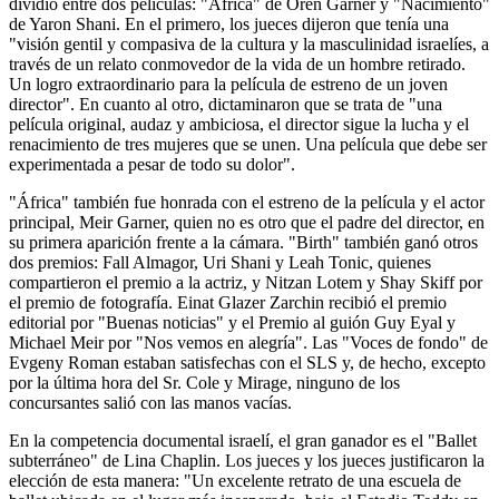
dividió entre dos películas: "África" ​​de Oren Garner y "Nacimiento"
de Yaron Shani. En el primero, los jueces dijeron que tenía una
"visión gentil y compasiva de la cultura y la masculinidad israelíes, a
través de un relato conmovedor de la vida de un hombre retirado.
Un logro extraordinario para la película de estreno de un joven
director". En cuanto al otro, dictaminaron que se trata de "una
película original, audaz y ambiciosa, el director sigue la lucha y el
renacimiento de tres mujeres que se unen. Una película que debe ser
experimentada a pesar de todo su dolor".
"África" ​​también fue honrada con el estreno de la película y el actor
principal, Meir Garner, quien no es otro que el padre del director, en
su primera aparición frente a la cámara. "Birth" también ganó otros
dos premios: Fall Almagor, Uri Shani y Leah Tonic, quienes
compartieron el premio a la actriz, y Nitzan Lotem y Shay Skiff por
el premio de fotografía. Einat Glazer Zarchin recibió el premio
editorial por "Buenas noticias" y el Premio al guión Guy Eyal y
Michael Meir por "Nos vemos en alegría". Las "Voces de fondo" de
Evgeny Roman estaban satisfechas con el SLS y, de hecho, excepto
por la última hora del Sr. Cole y Mirage, ninguno de los
concursantes salió con las manos vacías.
En la competencia documental israelí, el gran ganador es el "Ballet
subterráneo" de Lina Chaplin. Los jueces y los jueces justificaron la
elección de esta manera: "Un excelente retrato de una escuela de