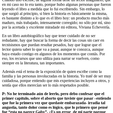
en mi caso no lo era tanto, porque hubo algunas personas que fueron
leyendo el libro a medida que lo fui escribiendo. Sin embargo, lo
que surgió al principio, si bien la historia es básicamente la misma,
es bastante distinto a lo que es el libro hoy: un producto mucho más
maduro, más trabajado, intensamente corregido; no sólo por mí, sino
por la acertada y excelente miradade mi editora, Viviana Echeverría.
En un libro autobiográfico hay que tener cuidado de no ser
redudante, hay que buscar la forma de decir las cosas sin caer en
tecnisismos que puedan resultar pesados, hay que lograr que el
lector quiera saber lo que va a pasar, aunque te conozca, aunque
haya estado contigo en algunos de los momentos que contás. Por
eso, los recursos que uno uliliza para narrar se vuelven, como
siempre en la literatura, tan importantes.
Además está el tema de la exposición de quien escribe como la
familia y las personas involucradas en la historia. Yo traté de ser muy
cuidadosa, porque entiendo que mis experiencias incluyen a otros, y
sentía que ellos merecían ser lo más respetados posible.
P: No he terminado aún de leerlo, pero debo confesar que el
primer capítulo, sobre el aborto que tuviste que pasar –entiendo
que fue la primera vez que quedaste embarazada- irradia tal
angustia, tanto dolor como es lógico, que lo primero que pensé
fue “esta no parece Gaby”. ¿Es un error de mi parte porque