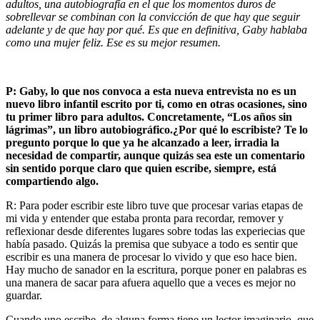
adultos, una autobiografía en el que los momentos duros de
sobrellevar se combinan con la convicción de que hay que seguir
adelante y de que hay por qué. Es que en definitiva, Gaby hablaba
como una mujer feliz. Ese es su mejor resumen.
P: Gaby, lo que nos convoca a esta nueva entrevista no es un
nuevo libro infantil escrito por ti, como en otras ocasiones, sino
tu primer libro para adultos. Concretamente, “Los años sin
lágrimas”, un libro autobiográfico.¿Por qué lo escribiste? Te lo
pregunto porque lo que ya he alcanzado a leer, irradia la
necesidad de compartir, aunque quizás sea este un comentario
sin sentido porque claro que quien escribe, siempre, está
compartiendo algo.
R: Para poder escribir este libro tuve que procesar varias etapas de
mi vida y entender que estaba pronta para recordar, remover y
reflexionar desde diferentes lugares sobre todas las experiecias que
había pasado. Quizás la premisa que subyace a todo es sentir que
escribir es una manera de procesar lo vivido y que eso hace bien.
Hay mucho de sanador en la escritura, porque poner en palabras es
una manera de sacar para afuera aquello que a veces es mejor no
guardar.
Cuando uno escribe, de alguna forma tiene un lector imaginario, que