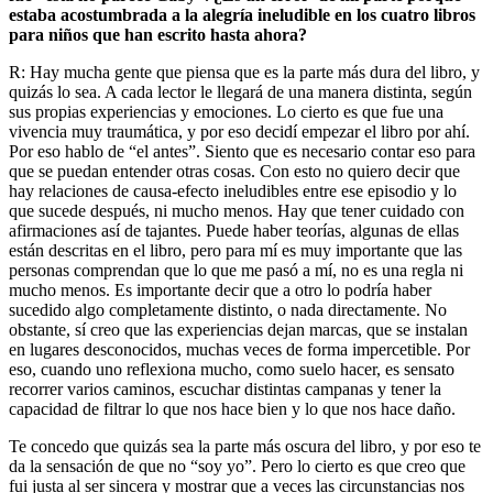
estaba acostumbrada a la alegría ineludible en los cuatro libros
para niños que han escrito hasta ahora?
R: Hay mucha gente que piensa que es la parte más dura del libro, y
quizás lo sea. A cada lector le llegará de una manera distinta, según
sus propias experiencias y emociones. Lo cierto es que fue una
vivencia muy traumática, y por eso decidí empezar el libro por ahí.
Por eso hablo de “el antes”. Siento que es necesario contar eso para
que se puedan entender otras cosas. Con esto no quiero decir que
hay relaciones de causa-efecto ineludibles entre ese episodio y lo
que sucede después, ni mucho menos. Hay que tener cuidado con
afirmaciones así de tajantes. Puede haber teorías, algunas de ellas
están descritas en el libro, pero para mí es muy importante que las
personas comprendan que lo que me pasó a mí, no es una regla ni
mucho menos. Es importante decir que a otro lo podría haber
sucedido algo completamente distinto, o nada directamente. No
obstante, sí creo que las experiencias dejan marcas, que se instalan
en lugares desconocidos, muchas veces de forma impercetible. Por
eso, cuando uno reflexiona mucho, como suelo hacer, es sensato
recorrer varios caminos, escuchar distintas campanas y tener la
capacidad de filtrar lo que nos hace bien y lo que nos hace daño.
Te concedo que quizás sea la parte más oscura del libro, y por eso te
da la sensación de que no “soy yo”. Pero lo cierto es que creo que
fui justa al ser sincera y mostrar que a veces las circunstancias nos