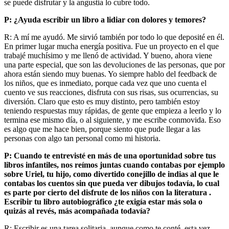
se puede disfrutar y la angustia lo cubre todo.
P: ¿Ayuda escribir un libro a lidiar con dolores y temores?
R: A mí me ayudó. Me sirvió también por todo lo que deposité en él.
En primer lugar mucha energía positiva. Fue un proyecto en el que
trabajé muchísimo y me llenó de actividad. Y bueno, ahora viene
una parte especial, que son las devoluciones de las personas, que por
ahora están siendo muy buenas. Yo siempre hablo del feedback de
los niños, que es inmediato, porque cada vez que uno cuenta el
cuento ve sus reacciones, disfruta con sus risas, sus ocurrencias, su
diversión. Claro que esto es muy distinto, pero también estoy
teniendo respuestas muy rápidas, de gente que empieza a leerlo y lo
termina ese mismo día, o al siguiente, y me escribe conmovida. Eso
es algo que me hace bien, porque siento que pude llegar a las
personas con algo tan personal como mi historia.
P: Cuando te entrevisté en más de una oportunidad sobre tus
libros infantiles, nos reímos juntas cuando contabas por ejemplo
sobre Uriel, tu hijo, como divertido conejillo de indias al que le
contabas los cuentos sin que pueda ver dibujos todavía, lo cual
es parte por cierto del disfrute de los niños con la literatura .
Escribir tu libro autobiográfico ¿te exigía estar más sola o
quizás al revés, más acompañada todavía?
R: Escribir es una tarea solitaria, aunque como te conté, esta vez