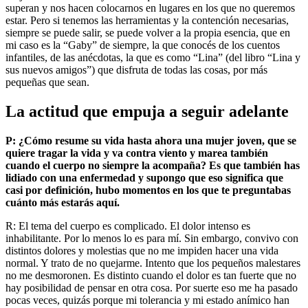
superan y nos hacen colocarnos en lugares en los que no queremos
estar. Pero si tenemos las herramientas y la contención necesarias,
siempre se puede salir, se puede volver a la propia esencia, que en
mi caso es la “Gaby” de siempre, la que conocés de los cuentos
infantiles, de las anécdotas, la que es como “Lina” (del libro “Lina y
sus nuevos amigos”) que disfruta de todas las cosas, por más
pequeñas que sean.
La actitud que empuja a seguir adelante
P: ¿Cómo resume su vida hasta ahora una mujer joven, que se
quiere tragar la vida y va contra viento y marea también
cuando el cuerpo no siempre la acompaña? Es que también has
lidiado con una enfermedad y supongo que eso significa que
casi por definición, hubo momentos en los que te preguntabas
cuánto más estarás aquí.
R: El tema del cuerpo es complicado. El dolor intenso es
inhabilitante. Por lo menos lo es para mí. Sin embargo, convivo con
distintos dolores y molestias que no me impiden hacer una vida
normal. Y trato de no quejarme. Intento que los pequeños malestares
no me desmoronen. Es distinto cuando el dolor es tan fuerte que no
hay posibilidad de pensar en otra cosa. Por suerte eso me ha pasado
pocas veces, quizás porque mi tolerancia y mi estado anímico han