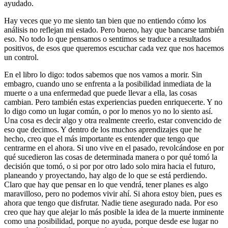
ayudado.
Hay veces que yo me siento tan bien que no entiendo cómo los
análisis no reflejan mi estado. Pero bueno, hay que bancarse también
eso. No todo lo que pensamos o sentimos se traduce a resultados
positivos, de esos que queremos escuchar cada vez que nos hacemos
un control.
En el libro lo digo: todos sabemos que nos vamos a morir. Sin
embagro, cuando uno se enfrenta a la posibilidad inmediata de la
muerte o a una enfermedad que puede llevar a ella, las cosas
cambian. Pero también estas experiencias pueden enriquecerte. Y no
lo digo como un lugar común, o por lo menos yo no lo siento así.
Una cosa es decir algo y otra realmente creerlo, estar convencido de
eso que decimos. Y dentro de los muchos aprendizajes que he
hecho, creo que el más importante es entender que tengo que
centrarme en el ahora. Si uno vive en el pasado, revolcándose en por
qué sucedieron las cosas de determinada manera o por qué tomó la
decisión que tomó, o si por por otro lado solo mira hacia el futuro,
planeando y proyectando, hay algo de lo que se está perdiendo.
Claro que hay que pensar en lo que vendrá, tener planes es algo
maravilloso, pero no podemos vivir ahí. Si ahora estoy bien, pues es
ahora que tengo que disfrutar. Nadie tiene asegurado nada. Por eso
creo que hay que alejar lo más posible la idea de la muerte inminente
como una posibilidad, porque no ayuda, porque desde ese lugar no