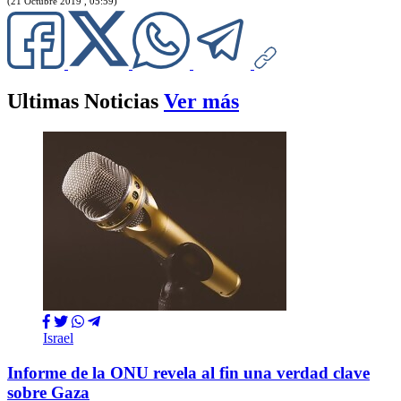
(21 Octubre 2019 , 05:59)
Ultimas Noticias
Ver más
Israel
Informe de la ONU revela al fin una verdad clave
sobre Gaza