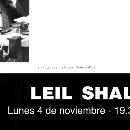
Itzjak Rabin en la Kneset (Foto: GPO)