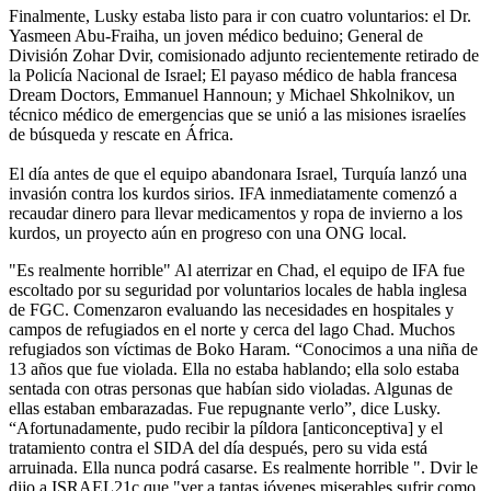
Finalmente, Lusky estaba listo para ir con cuatro voluntarios: el Dr.
Yasmeen Abu-Fraiha, un joven médico beduino; General de
División Zohar Dvir, comisionado adjunto recientemente retirado de
la Policía Nacional de Israel; El payaso médico de habla francesa
Dream Doctors, Emmanuel Hannoun; y Michael Shkolnikov, un
técnico médico de emergencias que se unió a las misiones israelíes
de búsqueda y rescate en África.
El día antes de que el equipo abandonara Israel, Turquía lanzó una
invasión contra los kurdos sirios. IFA inmediatamente comenzó a
recaudar dinero para llevar medicamentos y ropa de invierno a los
kurdos, un proyecto aún en progreso con una ONG local.
"Es realmente horrible" Al aterrizar en Chad, el equipo de IFA fue
escoltado por su seguridad por voluntarios locales de habla inglesa
de FGC. Comenzaron evaluando las necesidades en hospitales y
campos de refugiados en el norte y cerca del lago Chad. Muchos
refugiados son víctimas de Boko Haram. “Conocimos a una niña de
13 años que fue violada. Ella no estaba hablando; ella solo estaba
sentada con otras personas que habían sido violadas. Algunas de
ellas estaban embarazadas. Fue repugnante verlo”, dice Lusky.
“Afortunadamente, pudo recibir la píldora [anticonceptiva] y el
tratamiento contra el SIDA del día después, pero su vida está
arruinada. Ella nunca podrá casarse. Es realmente horrible ". Dvir le
dijo a ISRAEL21c que "ver a tantas jóvenes miserables sufrir como