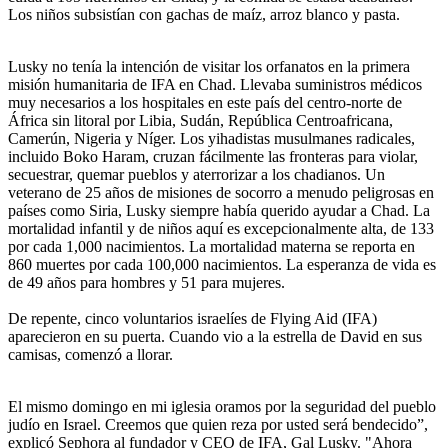
Los niños subsistían con gachas de maíz, arroz blanco y pasta.
Lusky no tenía la intención de visitar los orfanatos en la primera
misión humanitaria de IFA en Chad. Llevaba suministros médicos
muy necesarios a los hospitales en este país del centro-norte de
África sin litoral por Libia, Sudán, República Centroafricana,
Camerún, Nigeria y Níger. Los yihadistas musulmanes radicales,
incluido Boko Haram, cruzan fácilmente las fronteras para violar,
secuestrar, quemar pueblos y aterrorizar a los chadianos. Un
veterano de 25 años de misiones de socorro a menudo peligrosas en
países como Siria, Lusky siempre había querido ayudar a Chad. La
mortalidad infantil y de niños aquí es excepcionalmente alta, de 133
por cada 1,000 nacimientos. La mortalidad materna se reporta en
860 muertes por cada 100,000 nacimientos. La esperanza de vida es
de 49 años para hombres y 51 para mujeres.
De repente, cinco voluntarios israelíes de Flying Aid (IFA)
aparecieron en su puerta. Cuando vio a la estrella de David en sus
camisas, comenzó a llorar.
El mismo domingo en mi iglesia oramos por la seguridad del pueblo
judío en Israel. Creemos que quien reza por usted será bendecido”,
explicó Sephora al fundador y CEO de IFA, Gal Lusky. "Ahora