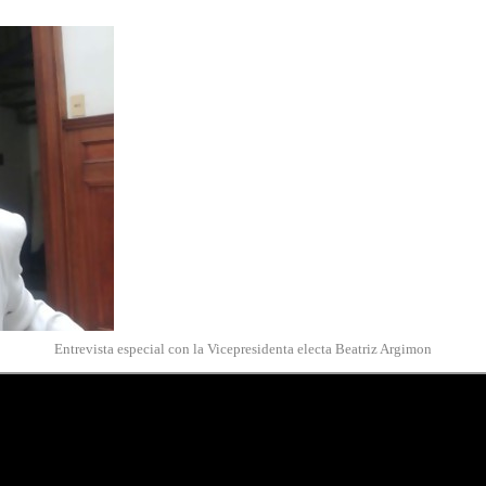
Entrevista especial con la Vicepresidenta electa Beatriz Argimon