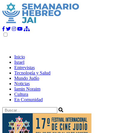
Inicio
Israel
Entrevistas
Tecnología y Salud
Mundo Judío
Noticias
Iamin Noraim
Cultura
En Comunidad