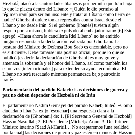
Hezbolá, atacó a las autoridades libanesas por permitir que Irán haga
lo que le plazca dentro del Líbano: «¿Quién le dio permiso al
régimen iraní para ser tan insolente y tratar al Líbano como tierra de
nadie? Ghorbani quiere tomar represalias contra Israel desde el
Líbano y no desde Irán. Si el gobierno [libanés] tuviera algún
respeto por sí mismo, hubiera expulsado al embajador iraní».[6] Este
agregó: «Hasta ahora la cancillería [del Líbano] no ha emitido
ninguna respuesta a la declaración realizada por Ghorbani. La
postura del Ministro de Defensa Bou Saab es encomiable, pero no
es suficiente. Debe tomarse una postura oficial, porque lo que se
publicó [es decir, la declaración de Ghorbani] es muy grave y
amenaza la soberanía y el honor del Líbano, así como también los
esfuerzos [internacionales] para extender su ayuda económica. El
Líbano no será rescatado mientras permanezca bajo patrocinio
iraní».
Parlamentario del partido Kataeb: Las decisiones de guerra y
paz no deben depender de Hezbolá ni de Irán
El parlamentario Nadim Gemayel del partido Kataeb, tuiteó: «Como
ciudadano libanés, exijo [escuchar] una respuesta clara a la
declaración de [Ghorbani] de: 1. [El Secretario General de Hezbolá]
Hassan Nasrallah; 2. El Presidente [Michel]» Aoun: 3. Del Primer
Ministro interino [Saad Al-Hariri]… No aceptaremos [una realidad
por la cual] las decisiones de guerra y paz estén en manos de Hassan