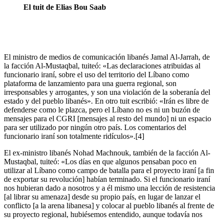
El tuit de Elias Bou Saab
El ministro de medios de comunicación libanés Jamal Al-Jarrah, de
la facción Al-Mustaqbal, tuiteó: «Las declaraciones atribuidas al
funcionario iraní, sobre el uso del territorio del Líbano como
plataforma de lanzamiento para una guerra regional, son
irresponsables y arrogantes, y son una violación de la soberanía del
estado y del pueblo libanés». En otro tuit escribió: «Irán es libre de
defenderse como le plazca, pero el Líbano no es ni un buzón de
mensajes para el CGRI [mensajes al resto del mundo] ni un espacio
para ser utilizado por ningún otro país. Los comentarios del
funcionario iraní son totalmente ridículos».[4]
El ex-ministro libanés Nohad Machnouk, también de la facción Al-
Mustaqbal, tuiteó: «Los días en que algunos pensaban poco en
utilizar al Líbano como campo de batalla para el proyecto iraní [a fin
de exportar su revolución] habían terminado. Si el funcionario iraní
nos hubieran dado a nosotros y a él mismo una lección de resistencia
[al librar su amenaza] desde su propio país, en lugar de lanzar el
conflicto [a la arena libanesa] y colocar al pueblo libanés al frente de
su proyecto regional, hubiésemos entendido, aunque todavía nos