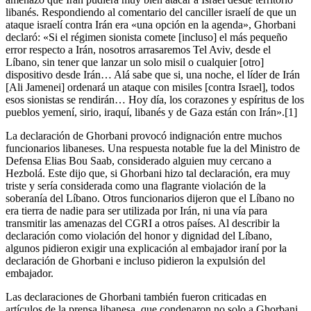
libanés. Respondiendo al comentario del canciller israelí de que un
ataque israelí contra Irán era «una opción en la agenda», Ghorbani
declaró: «Si el régimen sionista comete [incluso] el más pequeño
error respecto a Irán, nosotros arrasaremos Tel Aviv, desde el
Líbano, sin tener que lanzar un solo misil o cualquier [otro]
dispositivo desde Irán… Alá sabe que si, una noche, el líder de Irán
[Ali Jamenei] ordenará un ataque con misiles [contra Israel], todos
esos sionistas se rendirán… Hoy día, los corazones y espíritus de los
pueblos yemení, sirio, iraquí, libanés y de Gaza están con Irán».[1]
La declaración de Ghorbani provocó indignación entre muchos
funcionarios libaneses. Una respuesta notable fue la del Ministro de
Defensa Elias Bou Saab, considerado alguien muy cercano a
Hezbolá. Este dijo que, si Ghorbani hizo tal declaración, era muy
triste y sería considerada como una flagrante violación de la
soberanía del Líbano. Otros funcionarios dijeron que el Líbano no
era tierra de nadie para ser utilizada por Irán, ni una vía para
transmitir las amenazas del CGRI a otros países. Al describir la
declaración como violación del honor y dignidad del Líbano,
algunos pidieron exigir una explicación al embajador iraní por la
declaración de Ghorbani e incluso pidieron la expulsión del
embajador.
Las declaraciones de Ghorbani también fueron criticadas en
artículos de la prensa libanesa, que condenaron no solo a Ghorbani