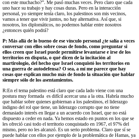
con este muchacho?”. Me pasó muchas veces. Pero claro que cada
uno hace su trabajo y hay cosas duras. Pero en la interacción
personal, yo siempre tenía claro, los palestinos son mis vecinos,
vamos a tener que vivir juntos, no hay alternativa. Así que, si
nosotros, los diplomáticos, no podemos hablar entre nosotros
¿entonces quién podrá?
P: Más allá de lo bueno de ese vínculo personal ¿te salía a veces
conversar con ellos sobre cosas de fondo, como preguntar si
ellos creen que Israel puede permitirse levantarse e irse de los
territorios en disputa, o qué dicen de la incitación al
martirologio, del hecho que Israel conquistó los territorios en
una guerra de autodefensa? O sea, a mí me parece que hay
cosas que explican mucho más de fondo la situación que hablar
siempre sólo de los asentamientos.
R:En el tema palestino está claro que cada lado viene con una
postura muy formada es difícil acercar una a la otra. Habría mucho
que hablar sobre quienes gobiernan a los palestinos, el liderazgo
indigno del rol que tiene, un liderazgo corrupto que no tiene
demasiado interés en llegar a un acuerdo con Israel, que no está
dispuesto a ceder en nada. Ya hemos estado en puntos en los que se
les ofreció casi todo el territorio conquistado en 1967, el 97% del
mismo, pero no les alcanzó. Es un serio problema. Claro que sí se
puede hablar con ellos por ejemplo de la problemática de Hamas, ya