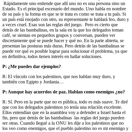
Rápidamente uno entiende que allí uno no es una persona sino un
Estado. Es el principal escenario del mundo. Uno habla en nombre
de su país y la forma en que se te trata es como se trata a tu país. Si
un país está enojado con otro, su representante te hablará feo, duro y
a veces cruel. Esas son las reglas del juego. Pero es cierto que
detrás de las bambalinas, en la sala en la que los delegados toman
café, se sientan en pequeños grupos y conversan, pueden ver
discretamente qué se puede hacer y qué no. En la parte abierta, se
presentan las posturas más duras. Pero detrás de las bambalinas se
puede ver qué es posible lograr para solucionar el problema, ya que
en definitiva, todos tienen interés en hallar soluciones.
P: ¿Me puedes dar ejemplos?
R: El vínculo con los palestinos, que nos hablan muy duro, y
también con Egipto y Jordania…
P: Aunque hay acuerdos de paz. Hablan como enemigos ¿no?
R: Sí. Pero en la parte que no es pública, todo es más suave. Te diré
que con los delegados palestinos yo tenía una relación excelente.
Ellos entendían que en la asamblea voy a defender a Israel hasta el
fin, pero que detrás de las bambalinas las reglas del juego pueden
ser otras. Cuando llegué a la ONU les dije a los palestinos que no
los veo como enemigos, que el pueblo palestino no es mi enemigo y