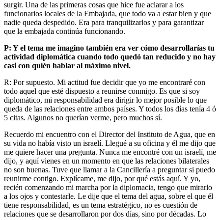
surgir. Una de las primeras cosas que hice fue aclarar a los
funcionarios locales de la Embajada, que todo va a estar bien y que
nadie queda despedido. Era para tranquilizarlos y para garantizar
que la embajada continúa funcionando.
P: Y el tema me imagino también era ver cómo desarrollarías tu
actividad diplomática cuando todo quedó tan reducido y no hay
casi con quién hablar al máximo nivel.
R: Por supuesto. Mi actitud fue decidir que yo me encontraré con
todo aquel que esté dispuesto a reunirse conmigo. Es que si soy
diplomático, mi responsabilidad era dirigir lo mejor posible lo que
queda de las relaciones entre ambos países. Y todos los días tenía 4 ó
5 citas. Algunos no querían verme, pero muchos sí.
Recuerdo mi encuentro con el Director del Instituto de Agua, que en
su vida no había visto un israelí. Llegué a su oficina y él me dijo que
me quiere hacer una pregunta. Nunca me encontré con un israelí, me
dijo, y aquí vienes en un momento en que las relaciones bilaterales
no son buenas. Tuve que llamar a la Cancillería a preguntar si puedo
reunirme contigo. Explícame, me dijo, por qué estás aquí. Y yo,
recién comenzando mi marcha por la diplomacia, tengo que mirarlo
a los ojos y contestarle. Le dije que el tema del agua, sobre el que él
tiene responsabilidad, es un tema estratégico, no es cuestión de
relaciones que se desarrollaron por dos días, sino por décadas. Lo