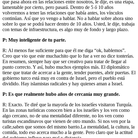
que pasa ahora en las relaciones entre nosotros, le dije, es una etapa,
lamentable por cierto, pero pasará. Dentro de 5 ó 10 años
volveremos a tener las relaciones que había antes, los vínculos
continúan. Así que yo vengo a hablar. No a hablar sobre ahora sino
sobre lo que se podrá hacer dentro de 10 años. Usted, le dije, trabaja
con temas de infraestructura, es algo muy de fondo y largo plazo.
P: Muy inteligente de tu parte.
R: Al menos fue suficiente para que él me diga “ok, hablemos”.
Creo que vio que este muchachito que lo fue a ver no dice tonterías.
En resumen, siempre hay que ser creativo para tratar de llegar al
punto correcto. Y así, hubo muchos ejemplos más. El diplomático
tiene que tratar de acercar a la gente, tender puentes, abrir puertas. El
gobierno turco está muy en contra de Israel, pero el pueblo está
dividido. Hay islamistas radicales y hay quienes aman a Israel.
P: Es que realmente hubo años de cercanía muy grande.
R: Exacto. Te diré que la mayoría de los israelíes visitaron Turquía.
En las zonas turísticas conocen bien a los israelíes y los ven como
algo cercano, no de una mentalidad diferente, no los ven como
turistas escandinavos que vienen de otro mundo. Si nos ven por la
calle,saben que somos del mismo barrio.La mentalidad, la cultura, la
comida, todo eso acerca mucho a la gente. Pero claro que la actitud
del gobierno influye para mal y distancia.