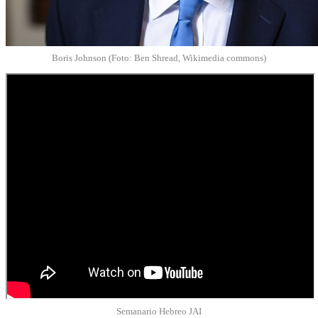
Boris Johnson (Foto: Ben Shread, Wikimedia commons)
Semanario Hebreo JAI