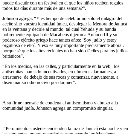
puede discutir con un festival en el que los niños reciben regalos
todos los días durante más de una semana?”.
Johnson agrega: “Y es tiempo de celebrar no sólo el milagro del
aceite sino vuestra identidad única, desplegar la Menora de Janucá
en la ventana y decirle al mundo, tal cual Yehuda y su banda
pobremente equipada de Macabeos dijeron a Antíoco III y su
poderoso ejército griego hace tantos años: ´Soy judío y estoy
orgulloso de ello´. Y eso es muy importante precisamente ahora ,
porque sé que los años recientes no han sido fáciles para los judíos
británicos”.
“En los medios, en las calles, y particularmente en la web, los
antisemitas han sido incentivados, en números alarmantes, a
arrastrarse de debajo de sus rocas y comenzar, nuevamente, a
diseminar su odio nocivo por doquier”.
A su firme mensaje de condena al antisemitismo y abrazo a la
comunidad judía, Johnson agrega un compromiso singular.
.“Pero mientras ustedes encienden la luz de Janucá esta noche y en
las siguientes, quiero recordarles esto: cuando los Macabeos