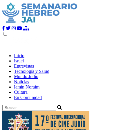
Inicio
Israel
Entrevistas
Tecnología y Salud
Mundo Judío
Noticias
Iamin Noraim
Cultura
En Comunidad