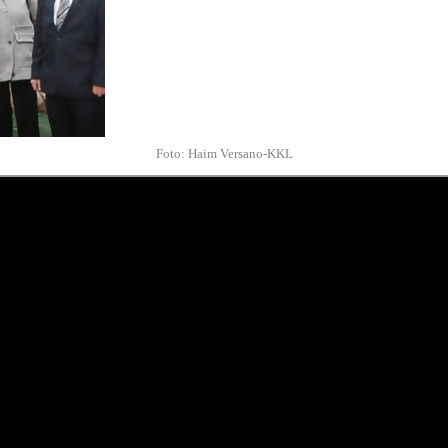
Foto: Haim Versano-KKL