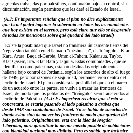
agrícolas trabajadas por palestinos, continuarán bajo su control, sin
discriminación, según permisos que les dará el Estado de Israel.
(A.J: Es importante señalar que el plan no dice explícitamente
que Israel podrá imponer la soberanía en todos los asentamientos
que hoy existen en el terreno, pero está claro que ello se desprende
de todas las menciones sobre qué quedará del lado israelí)
- Existe la posibilidad que Israel no transfiera únicamente tierras del
Negev sino también en el llamado “meshulash”, el “triángulo”: Kfar
Kara, Arara, Baqa el-Garbía, Umm el-Fahem, Kalansua, Taybe,
Kfar Qasem,Tira. Kfar Bara y Jaljulia. Estas comunidades , que se
identifican como palestinas, estaban destinadas originalmente a
hallarse bajo control de Jordania, según los acuerdos de alto el fuego
de 1949, pero por razones de seguridad, permanecieron dentro del
territorio de Israel. El plan considera la posibilidad que en el marco
de un acuerdo entre las partes, se vuelva a trazar las fronteras de
Israel, de modo que los poblados del “triángulo” sean transferidos al
territorio de Palestina.
(A.J: Es imperioso recalcar que si esto se
concretara, se estaría pasando al lado palestino a árabes que
desde 1948 son ciudadanos de Israel. No se habla de sacarlos de
donde están sino de mover las fronteras de modo que queden del
lado palestino. Originalmente, esta era la idea de Avigdor
Liberman, para garantizar la menor mezcla posible de poblaciones
con identidad nacional muy distinta. Pero es sabido que inclusive