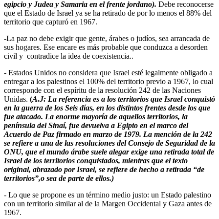
egipcio y Judea y Samaria en el frente jordano).
Debe reconocerse
que el Estado de Israel ya se ha retirado de por lo menos el 88% del
territorio que capturó en 1967.
-La paz no debe exigir que gente, árabes o judíos, sea arrancada de
sus hogares. Ese encare es más probable que conduzca a desorden
civil y contradice la idea de coexistencia..
- Estados Unidos no considera que Israel esté legalmente obligado a
entregar a los palestinos el 100% del territorio previo a 1967, lo cual
corresponde con el espíritu de la resolución 242 de las Naciones
Unidas.
(
A.J: La referencia es a los territorios que Israel conquistó
en la guerra de los Seis días, en los distintos frentes desde los que
fue atacado. La enorme mayoría de aquellos territorios, la
península del Sinaí, fue devuelva a Egipto en el marco del
Acuerdo de Paz firmado en marzo de 1979. La mención de la 242
se refiere a una de las resoluciones del Consejo de Seguridad de la
ONU, que el mundo árabe suele alegar exige una retirada total de
Israel de los territorios conquistados, mientras que el texto
original, abrazado por Israel, se refiere de hecho a retirada “de
territorios”,o sea de parte de ellos.)
- Lo que se propone es un término medio justo: un Estado palestino
con un territorio similar al de la Margen Occidental y Gaza antes de
1967.