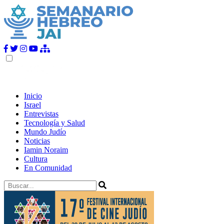
Inicio
Israel
Entrevistas
Tecnología y Salud
Mundo Judío
Noticias
Iamin Noraim
Cultura
En Comunidad