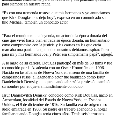
para siempre en nuestra retina.
“Es con una tremenda tristeza que mis hermanos y yo anunciamos
que Kirk Douglas nos dejó hoy”, expresó en un comunicado su
hijo Michael, también un conocido actor.
“Para el mundo era una leyenda, un actor de la época dorada del
cine que vivió hasta bien entrada su época dorada, un humanitario
cuyo compromiso con la justicia y las causas en las que creía
marcaba una pauta a la que todos nosotros debíamos aspirar. Pero
para mí y mis hermanos Joel y Peter era simplemente papá”, agregó.
A lo largo de su carrera, Douglas participó en más de 50 films y fue
reconocido por la Academia con un Oscar Honorífico en 1996.
Nacido en las afueras de Nueva York en el seno de una familia de
campesinos rusos, el legendario actor fue bautizado como Issur
Danielovitch Demsky, aunque cuando abrazó la profesión cambió
su nombre por el que era mundialmente conocido.
Issur Danielovitch Demsky, conocido como Kirk Douglas, nació en
Ámsterdam, localidad del Estado de Nueva York, en Estados
Unidos, el 9 de diciembre de 1916. Su familia era de origen ruso
judío emigrada en 1908. Su padre era trapero abandonó el hogar
familiar cuando Douglas tenía cinco años. Tenía seis hermanas