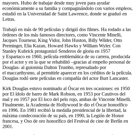
mayores. Hubo de trabajar desde muy joven para ayudar
económicamente a su familia y compaginándolo con varios empleos,
estudió en la Universidad de Saint Lawrence, donde se graduó en
Letras.
Trabajó en más de 90 películas y dirigió dos filmes. Ha rodado a las
órdenes de los más famosos directores, como Vincente Minelli,
Jacques Tourneur, King Vidor, John Huston, Billy Wilder, Otto
Preminger, Elia Kazan, Howard Hawks y William Wyler. Con
Stanley Kubrick protagonizó Senderos de gloria en 1957
y Espartaco en 1960, película emblemática de su carrera, producida
por el actor y en la que se rehabilitó –gracias al empeño personal de
Douglas- al guionista Dalton Trumbo, represaliado por
el maccarthysmo, al permitirle aparecer en los créditos de la película.
Douglas rodó siete películas en compañía del actor Burt Lancaster.
Kirk Douglas estuvo nominado al Óscar en tres ocasiones: en 1950
por El ídolo de barro de Mark Robson, en 1953 por Cautivos del
mal y en 1957 por El loco del pelo rojo, ambas de Vincente Minelli.
Finalmente, la Academia de Hollywood le dio el Óscar honorífico
en 1996. En 1981 recibió la medalla presidencial de la libertad, la
máxima condecoración de su país, en 1990, la Legión de Honor
francesa, y Oso de oro honorífico del Festival de cine de Berlín en
2001.