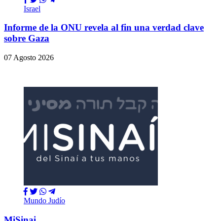
Israel
Informe de la ONU revela al fin una verdad clave
sobre Gaza
07 Agosto 2026
Mundo Judío
MiSinai