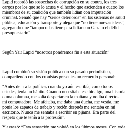
Lapid recordó las sospechas de corrupción en su contra, los tres
cargos por los que se lo acusa y el hecho que ascienden a cuatro los
miembros de su coalición que también lidian con imputación
criminal. Señaló que hay “serios deterioros” en los sistemas de salud
pública, educación y transporte y alega que “no tiene nuevas ideas”,
agregando que “tampoco las tiene para lidiar con Gaza o el déficit
presupuestario”.
Según Yair Lapid “nosotros pondremos fin a esta situación”.
Lapid combinó su visión política con su pasado periodístico,
compartiendo con los cronistas presentes un recuerdo personal:
“Antes de ir a la política, cuando yo aún escribía, como todos
ustedes, tenía un hábito. Cuando necesitaba escibir algo, una historia
o una columna, me solía despertar en la mañana y no iba directo a
mi computadora. Me afeitaba, me daba una ducha, me vestía, me
ponía los zapatos de trabajo y recién después me sentaba en mi
escritorio. Nunca me sentaba a escribir en pijama. Era parte del
respeto que le tenía a la profesión”.
Y agregó: “Esta sensación me volvió en los últimos meses. Con toda