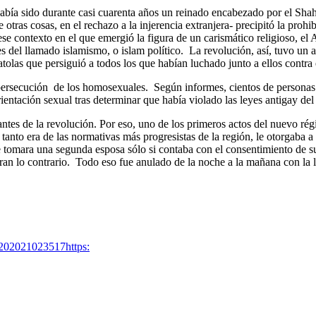
n había sido durante casi cuarenta años un reinado encabezado por el 
 otras cosas, en el rechazo a la injerencia extranjera- precipitó la prohi
ese contexto en el que emergió la figura de un carismático religioso, e
es del llamado islamismo, o islam político. La revolución, así, tuvo un 
olas que persiguió a todos los que habían luchado junto a ellos contra 
ersecución de los homosexuales. Según informes, cientos de personas h
entación sexual tras determinar que había violado las leyes antigay del 
ntes de la revolución. Por eso, uno de los primeros actos del nuevo rég
nto era de las normativas más progresistas de la región, le otorgaba a l
 tomara una segunda esposa sólo si contaba con el consentimiento de su
dieran lo contrario. Todo eso fue anulado de la noche a la mañana con l
--202021023517
https: