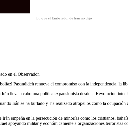
Lo que el Embajador de Irán no dijo
cado en el Observador.
lfazl Pasandideh renueva el compromiso con la independencia, la liber
Irán lleva a cabo una política expansionista desde la Revolución inten
uando Irán se ha burlado y ha realizado atropellos como la ocupación 
e Irán empeña en la persecución de minorías como los cristianos, bahaíst
 Israel apoyando militar y económicamente a organizaciones terrorista