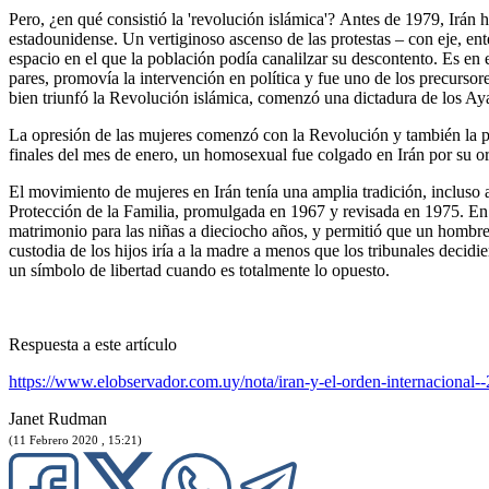
Pero, ¿en qué consistió la 'revolución islámica'? Antes de 1979, Irá
estadounidense. Un vertiginoso ascenso de las protestas – con eje, ente
espacio en el que la población podía canalilzar su descontento. Es en 
pares, promovía la intervención en política y fue uno de los precursor
bien triunfó la Revolución islámica, comenzó una dictadura de los Ayat
La opresión de las mujeres comenzó con la Revolución y también la p
finales del mes de enero, un homosexual fue colgado en Irán por su ori
El movimiento de mujeres en Irán tenía una amplia tradición, incluso a
Protección de la Familia, promulgada en 1967 y revisada en 1975. En ta
matrimonio para las niñas a dieciocho años, y permitió que un hombre
custodia de los hijos iría a la madre a menos que los tribunales deci
un símbolo de libertad cuando es totalmente lo opuesto.
Respuesta a este artículo
https://www.elobservador.com.uy/nota/iran-y-el-orden-internacional
Janet Rudman
(11 Febrero 2020 , 15:21)