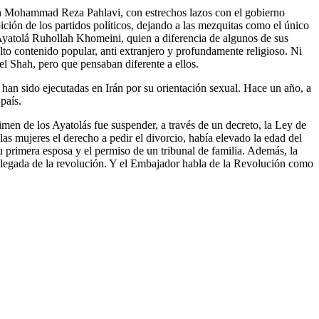
Shah Mohammad Reza Pahlavi, con estrechos lazos con el gobierno
bición de los partidos políticos, dejando a las mezquitas como el único
l Ayatolá Ruhollah Khomeini, quien a diferencia de algunos de sus
alto contenido popular, anti extranjero y profundamente religioso. Ni
el Shah, pero que pensaban diferente a ellos.
an sido ejecutadas en Irán por su orientación sexual. Hace un año, a
país.
imen de los Ayatolás fue suspender, a través de un decreto, la Ley de
as mujeres el derecho a pedir el divorcio, había elevado la edad del
 primera esposa y el permiso de un tribunal de familia. Además, la
a llegada de la revolución. Y el Embajador habla de la Revolución como