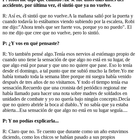
accidente, por última vez, él sintió que ya no vuelve.
R: Así es, él sintió que no vuelve.A la mañana salió por la puerta y
cuando todavía lo estábamos viendo subiendo por la escalera, Robi
me dijo:"Ahora tenés que ser fuerte vos, porque yo no puedo". El
no me dijo que cree que no vuelve, pero lo sintió.
P: ¿Y vos en qué pensaste?
R: Yo también pensé algo.Tenía esos nervios al estómago propio de
cuando uno tiene la sensación de que algo no está en su lugar, de
que algo está por pasar y que uno no quiere que pase. Eso lo tenía
desde el domingo, a tal punto que me subió mucho la fiebre.Yo me
había tomado toda la semana libre porque mi suegra había venido
después de tres años de no visitarnos. Y todo el tiempo tenía esa
sensación.Recuerdo que una cronista del periódico regional me
había llamado para hacer una nota sobre madres de soldados en
unidades de combate y yo no quería bajo ningún concepto.Decía
que no quiero abrirle la boca al diablo..Y no sabía que ya estaba
abierta...Esa sensación de que algo no está en su lugar seguía....
P: Y no podías explicarla...
R: Claro que no. Te cuento que durante como un año estuvimos
diciendo, como los chicos se habían pasado a sus propios