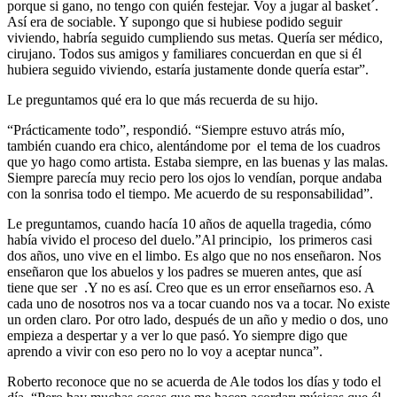
porque si gano, no tengo con quién festejar. Voy a jugar al basket´.
Así era de sociable. Y supongo que si hubiese podido seguir
viviendo, habría seguido cumpliendo sus metas. Quería ser médico,
cirujano. Todos sus amigos y familiares concuerdan en que si él
hubiera seguido viviendo, estaría justamente donde quería estar”.
Le preguntamos qué era lo que más recuerda de su hijo.
“Prácticamente todo”, respondió. “Siempre estuvo atrás mío,
también cuando era chico, alentándome por el tema de los cuadros
que yo hago como artista. Estaba siempre, en las buenas y las malas.
Siempre parecía muy recio pero los ojos lo vendían, porque andaba
con la sonrisa todo el tiempo. Me acuerdo de su responsabilidad”.
Le preguntamos, cuando hacía 10 años de aquella tragedia, cómo
había vivido el proceso del duelo.”Al principio, los primeros casi
dos años, uno vive en el limbo. Es algo que no nos enseñaron. Nos
enseñaron que los abuelos y los padres se mueren antes, que así
tiene que ser .Y no es así. Creo que es un error enseñarnos eso. A
cada uno de nosotros nos va a tocar cuando nos va a tocar. No existe
un orden claro. Por otro lado, después de un año y medio o dos, uno
empieza a despertar y a ver lo que pasó. Yo siempre digo que
aprendo a vivir con eso pero no lo voy a aceptar nunca”.
Roberto reconoce que no se acuerda de Ale todos los días y todo el