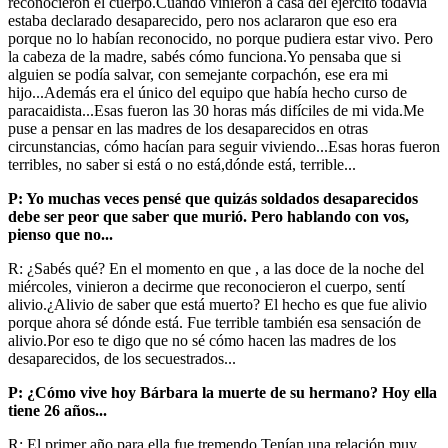
reconocieron el cuerpo.Cuando vinieron a casa del ejército todavía
estaba declarado desaparecido, pero nos aclararon que eso era
porque no lo habían reconocido, no porque pudiera estar vivo. Pero
la cabeza de la madre, sabés cómo funciona.Yo pensaba que si
alguien se podía salvar, con semejante corpachón, ese era mi
hijo...Además era el único del equipo que había hecho curso de
paracaidista...Esas fueron las 30 horas más difíciles de mi vida.Me
puse a pensar en las madres de los desaparecidos en otras
circunstancias, cómo hacían para seguir viviendo...Esas horas fueron
terribles, no saber si está o no está,dónde está, terrible...
P: Yo muchas veces pensé que quizás soldados desaparecidos
debe ser peor que saber que murió. Pero hablando con vos,
pienso que no...
R: ¿Sabés qué? En el momento en que , a las doce de la noche del
miércoles, vinieron a decirme que reconocieron el cuerpo, sentí
alivio.¿Alivio de saber que está muerto? El hecho es que fue alivio
porque ahora sé dónde está. Fue terrible también esa sensación de
alivio.Por eso te digo que no sé cómo hacen las madres de los
desaparecidos, de los secuestrados...
P: ¿Cómo vive hoy Bárbara la muerte de su hermano? Hoy ella
tiene 26 años...
R: El primer año para ella fue tremendo.Tenían una relación muy