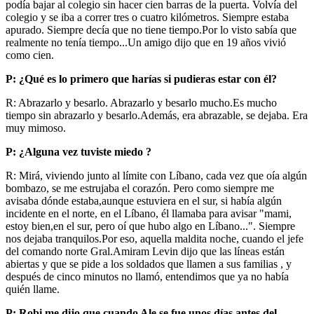
podía bajar al colegio sin hacer cien barras de la puerta. Volvía del
colegio y se iba a correr tres o cuatro kilómetros. Siempre estaba
apurado. Siempre decía que no tiene tiempo.Por lo visto sabía que
realmente no tenía tiempo...Un amigo dijo que en 19 años vivió
como cien.
P: ¿Qué es lo primero que harías si pudieras estar con él?
R: Abrazarlo y besarlo. Abrazarlo y besarlo mucho.Es mucho
tiempo sin abrazarlo y besarlo.Además, era abrazable, se dejaba. Era
muy mimoso.
P: ¿Alguna vez tuviste miedo ?
R: Mirá, viviendo junto al límite con Líbano, cada vez que oía algún
bombazo, se me estrujaba el corazón. Pero como siempre me
avisaba dónde estaba,aunque estuviera en el sur, si había algún
incidente en el norte, en el Líbano, él llamaba para avisar "mami,
estoy bien,en el sur, pero oí que hubo algo en Líbano...". Siempre
nos dejaba tranquilos.Por eso, aquella maldita noche, cuando el jefe
del comando norte Gral.Amiram Levin dijo que las líneas están
abiertas y que se pide a los soldados que llamen a sus familias , y
después de cinco minutos no llamó, entendimos que ya no había
quién llame.
P: Robi me dijo que cuando Ale se fue unos días antes del