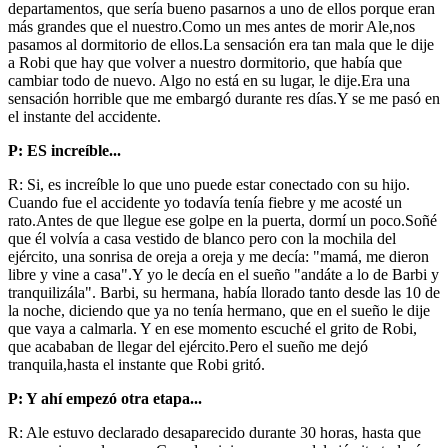
departamentos, que sería bueno pasarnos a uno de ellos porque eran
más grandes que el nuestro.Como un mes antes de morir Ale,nos
pasamos al dormitorio de ellos.La sensación era tan mala que le dije
a Robi que hay que volver a nuestro dormitorio, que había que
cambiar todo de nuevo. Algo no está en su lugar, le dije.Era una
sensación horrible que me embargó durante res días.Y se me pasó en
el instante del accidente.
P: ES increíble...
R: Si, es increíble lo que uno puede estar conectado con su hijo.
Cuando fue el accidente yo todavía tenía fiebre y me acosté un
rato.Antes de que llegue ese golpe en la puerta, dormí un poco.Soñé
que él volvía a casa vestido de blanco pero con la mochila del
ejército, una sonrisa de oreja a oreja y me decía: "mamá, me dieron
libre y vine a casa".Y yo le decía en el sueño "andáte a lo de Barbi y
tranquilizála". Barbi, su hermana, había llorado tanto desde las 10 de
la noche, diciendo que ya no tenía hermano, que en el sueño le dije
que vaya a calmarla. Y en ese momento escuché el grito de Robi,
que acababan de llegar del ejército.Pero el sueño me dejó
tranquila,hasta el instante que Robi gritó.
P: Y ahí empezó otra etapa...
R: Ale estuvo declarado desaparecido durante 30 horas, hasta que