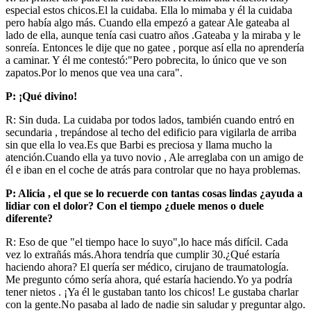
especial estos chicos.El la cuidaba. Ella lo mimaba y él la cuidaba
pero había algo más. Cuando ella empezó a gatear Ale gateaba al
lado de ella, aunque tenía casi cuatro años .Gateaba y la miraba y le
sonreía. Entonces le dije que no gatee , porque así ella no aprendería
a caminar. Y él me contestó:"Pero pobrecita, lo único que ve son
zapatos.Por lo menos que vea una cara".
P: ¡Qué divino!
R: Sin duda. La cuidaba por todos lados, también cuando entró en
secundaria , trepándose al techo del edificio para vigilarla de arriba
sin que ella lo vea.Es que Barbi es preciosa y llama mucho la
atención.Cuando ella ya tuvo novio , Ale arreglaba con un amigo de
él e iban en el coche de atrás para controlar que no haya problemas.
P: Alicia , el que se lo recuerde con tantas cosas lindas ¿ayuda a
lidiar con el dolor? Con el tiempo ¿duele menos o duele
diferente?
R: Eso de que "el tiempo hace lo suyo",lo hace más difícil. Cada
vez lo extrañás más.Ahora tendría que cumplir 30.¿Qué estaría
haciendo ahora? El quería ser médico, cirujano de traumatología.
Me pregunto cómo sería ahora, qué estaría haciendo.Yo ya podría
tener nietos . ¡Ya él le gustaban tanto los chicos! Le gustaba charlar
con la gente.No pasaba al lado de nadie sin saludar y preguntar algo.