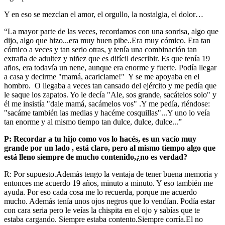
Y en eso se mezclan el amor, el orgullo, la nostalgia, el dolor…
“La mayor parte de las veces, recordamos con una sonrisa, algo que
dijo, algo que hizo...era muy buen pibe..Era muy cómico. Era tan
cómico a veces y tan serio otras, y tenía una combinación tan
extraña de adultez y niñez que es difícil describir. Es que tenía 19
años, era todavía un nene, aunque era enorme y fuerte. Podía llegar
a casa y decirme "mamá, acariciame!" Y se me apoyaba en el
hombro. O llegaba a veces tan cansado del ejército y me pedía que
le saque los zapatos. Yo le decía "Ale, sos grande, sacátelos solo" y
él me insistía "dale mamá, sacámelos vos" .Y me pedía, riéndose:
"sacáme también las medias y hacéme cosquillas"...Y uno lo veía
tan enorme y al mismo tiempo tan dulce, dulce, dulce...”
P: Recordar a tu hijo como vos lo hacés, es un vacío muy
grande por un lado , está claro, pero al mismo tiempo algo que
está lleno siempre de mucho contenido,¿no es verdad?
R: Por supuesto.Además tengo la ventaja de tener buena memoria y
entonces me acuerdo 19 años, minuto a minuto. Y eso también me
ayuda. Por eso cada cosa me lo recuerda, porque me acuerdo
mucho. Además tenía unos ojos negros que lo vendían. Podía estar
con cara seria pero le veías la chispita en el ojo y sabías que te
estaba cargando. Siempre estaba contento.Siempre corría.El no