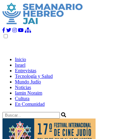
Inicio
Israel
Entrevistas
Tecnología y Salud
Mundo Judío
Noticias
Iamin Noraim
Cultura
En Comunidad