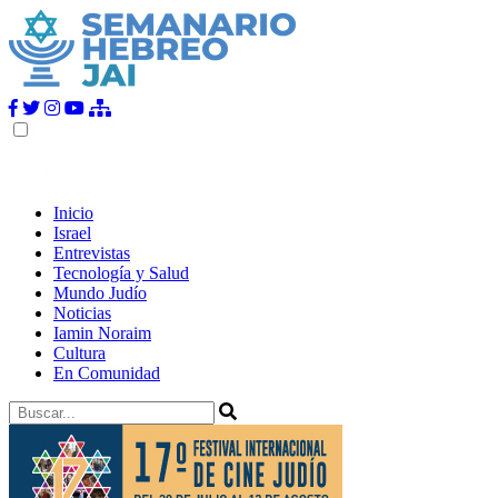
Inicio
Israel
Entrevistas
Tecnología y Salud
Mundo Judío
Noticias
Iamin Noraim
Cultura
En Comunidad