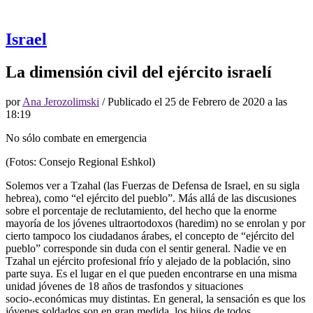
Israel
La dimensión civil del ejército israelí
por
Ana Jerozolimski
/ Publicado el
25 de Febrero de 2020 a las
18:19
No sólo combate en emergencia
(Fotos: Consejo Regional Eshkol)
Solemos ver a Tzahal (las Fuerzas de Defensa de Israel, en su sigla
hebrea), como “el ejército del pueblo”. Más allá de las discusiones
sobre el porcentaje de reclutamiento, del hecho que la enorme
mayoría de los jóvenes ultraortodoxos (haredim) no se enrolan y por
cierto tampoco los ciudadanos árabes, el concepto de “ejército del
pueblo” corresponde sin duda con el sentir general. Nadie ve en
Tzahal un ejército profesional frío y alejado de la población, sino
parte suya. Es el lugar en el que pueden encontrarse en una misma
unidad jóvenes de 18 años de trasfondos y situaciones
socio-.económicas muy distintas. En general, la sensación es que los
jóvenes soldados son en gran medida, los hijos de todos.