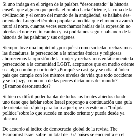
Si uno indaga en el origen de la palabra “desorientado” la historia
enseña que alguien que perdía el rumbo hacia Oriente, la cuna de la
civilización y el centro del mundo de la antigüedad, se hallaba des-
orientado. Luego el término popular a medida que el mundo avanzó
mutó al norte, cuantas veces escuchamos hablar de la expresión no
pierdas el norte en tu camino y así podríamos seguir hablando de la
historia de las palabras y sus orígenes.
Siempre tuve una inquietud ¿por qué si como sociedad rechazamos
las dictaduras, la persecución a la minorías étnicas y religiosas,
aborrecemos la opresión de la mujer y rechazamos enfáticamente la
persecución a la comunidad LGBT, aceptamos que en medio oriente
sea algo común y corriente? ¿Por qué se castiga y se odia al único
país que cumple con los mismos niveles de vida que todo occidente
y se lo juzga como una de las peores dictaduras del mundo?
¿Estamos desorientados?
Si bien es difícil poder hablar de todos los frentes abiertos donde
uno tiene que hablar sobre Israel propongo a continuación una guía
de orientación rápida para todo aquel que necesite una “brújula
política”sobre lo que sucede en medio oriente y pueda desde ya
ubicarse.
De acuerdo al índice de democracia global de la revista The
Economist Israel sobre un total de 167 países se encuentra en el