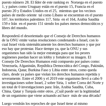
puesto número 28. El líder de este ranking es Noruega en el puesto
1, y países como Uruguay están en el puesto 15, Francia en el
puesto 20 y Estados Unidos en el 25, mientras que los vecinos
países de medio oriente tal como Líbano se encuentran en el puesto
107, los territorios palestinos 117, Siria en el 164, Arabia Saudita
159 e Irán en el puesto 151 siendo los países menos democráticos y
libres del mundo.
Responderá el desorientado que el Consejo de Derechos humanos
de la ONU emite varias resoluciones condenando a Israel, con lo
cual Israel viola sistemáticamente los derechos humanos y que por
eso hay que protestar. Hace tiempo ya, que la ONU y sus
organismos han sido la mejor estrategia para que los peores
regímenes puedan hacer un lobby y fortalecer su imagen. El
Consejo De Derechos Humanos está compuesto por países como:
Venezuela, Afganistán, República Democrática del Congo, Pakistán,
Indonesia, Qatar, Burkina Faso y Libia entre otros, como queda
claro, desde ya países que violan los derechos humanos repetida y
severamente. Entre el 2006 y el 2019 este organismo llevó a cabo 9
investigaciones sobre Israel, 2 sobre Siria, 1 sobre Corea del Norte y
un total de 0 investigaciones para: Irán, Arabia Saudita, Cuba,
China, Qatar y Turquía entre otros. ¿Cuál puede ser la legitimidad
de un organismo que viene actuando así hace más de una década?
Luego vendrán los reproches de que Israel tiene al mismo