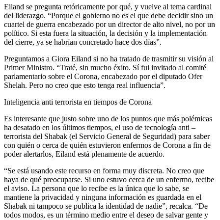
Eiland se pregunta retóricamente por qué, y vuelve al tema cardinal
del liderazgo. “Porque el gobierno no es el que debe decidir sino un
cuartel de guerra encabezado por un director de alto nivel, no por un
político. Si esta fuera la situación, la decisión y la implementación
del cierre, ya se habrían concretado hace dos días”.
Preguntamos a Giora Eiland si no ha tratado de trasmitir su visión al
Primer Ministro. “Traté, sin mucho éxito. Sí fui invitado al comité
parlamentario sobre el Corona, encabezado por el diputado Ofer
Shelah. Pero no creo que esto tenga real influencia”.
Inteligencia anti terrorista en tiempos de Corona
Es interesante que justo sobre uno de los puntos que más polémicas
ha desatado en los últimos tiempos, el uso de tecnología anti –
terrorista del Shabak (el Servicio General de Seguridad) para saber
con quién o cerca de quién estuvieron enfermos de Corona a fin de
poder alertarlos, Eiland está plenamente de acuerdo.
“Se está usando este recurso en forma muy discreta. No creo que
haya de qué preocuparse. Si uno estuvo cerca de un enfermo, recibe
el aviso. La persona que lo recibe es la única que lo sabe, se
mantiene la privacidad y ninguna información es guardada en el
Shabak ni tampoco se publica la identidad de nadie”, recalca. “De
todos modos, es un término medio entre el deseo de salvar gente y