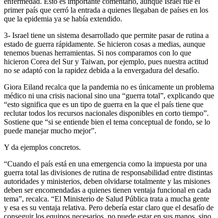
enfermedad. Esto es importante comentarlo, aunque Israel fue el
primer país que cerró la entrada a quienes llegaban de países en los
que la epidemia ya se había extendido.
3- Israel tiene un sistema desarrollado que permite pasar de rutina a
estado de guerra rápidamente. Se hicieron cosas a medias, aunque
tenemos buenas herramientas. Si nos comparamos con lo que
hicieron Corea del Sur y Taiwan, por ejemplo, pues nuestra actitud
no se adaptó con la rapidez debida a la envergadura del desafío.
Giora Eiland recalca que la pandemia no es únicamente un problema
médico ni una crisis nacional sino una “guerra total”, explicando que
“esto significa que es un tipo de guerra en la que el país tiene que
reclutar todos los recursos nacionales disponibles en corto tiempo”.
Sostiene que “si se entiende bien el tema conceptual de fondo, se lo
puede manejar mucho mejor”.
Y da ejemplos concretos.
“Cuando el país está en una emergencia como la impuesta por una
guerra total las divisiones de rutina de responsabilidad entre distintas
autoridades y ministerios, deben olvidarse totalmente y las misiones
deben ser encomendadas a quienes tienen ventaja funcional en cada
tema”, recalca. “El Ministerio de Salud Pública trata a mucha gente
y esa es su ventaja relativa. Pero debería estar claro que el desafío de
conseguir los equipos necesarios, no puede estar en sus manos, sino