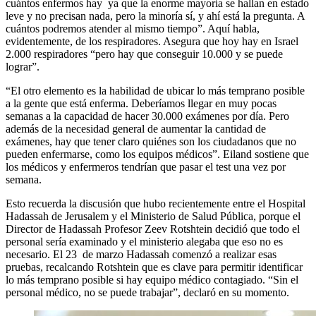
cuántos enfermos hay ya que la enorme mayoría se hallan en estado
leve y no precisan nada, pero la minoría sí, y ahí está la pregunta. A
cuántos podremos atender al mismo tiempo”. Aquí habla,
evidentemente, de los respiradores. Asegura que hoy hay en Israel
2.000 respiradores “pero hay que conseguir 10.000 y se puede
lograr”.
“El otro elemento es la habilidad de ubicar lo más temprano posible
a la gente que está enferma. Deberíamos llegar en muy pocas
semanas a la capacidad de hacer 30.000 exámenes por día. Pero
además de la necesidad general de aumentar la cantidad de
exámenes, hay que tener claro quiénes son los ciudadanos que no
pueden enfermarse, como los equipos médicos”. Eiland sostiene que
los médicos y enfermeros tendrían que pasar el test una vez por
semana.
Esto recuerda la discusión que hubo recientemente entre el Hospital
Hadassah de Jerusalem y el Ministerio de Salud Pública, porque el
Director de Hadassah Profesor Zeev Rotshtein decidió que todo el
personal sería examinado y el ministerio alegaba que eso no es
necesario. El 23 de marzo Hadassah comenzó a realizar esas
pruebas, recalcando Rotshtein que es clave para permitir identificar
lo más temprano posible si hay equipo médico contagiado. “Sin el
personal médico, no se puede trabajar”, declaró en su momento.