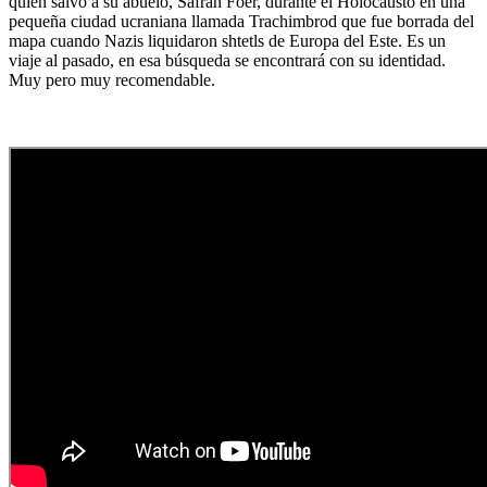
quien salvó a su abuelo, Safran Foer, durante el Holocausto en una
pequeña ciudad ucraniana llamada Trachimbrod que fue borrada del
mapa cuando Nazis liquidaron shtetls de Europa del Este. Es un
viaje al pasado, en esa búsqueda se encontrará con su identidad.
Muy pero muy recomendable.