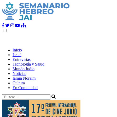
Inicio
Israel
Entrevistas
Tecnología y Salud
Mundo Judío
Noticias
Iamin Noraim
Cultura
En Comunidad