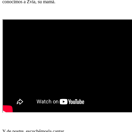
conocimos a Zvia, su mamá.
Y de postre, escuchémosla cantar.