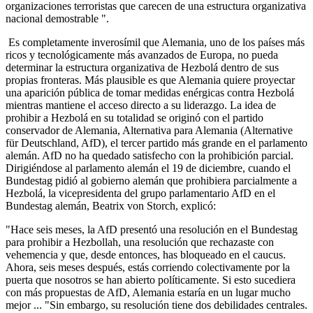
organizaciones terroristas que carecen de una estructura organizativa
nacional demostrable ".
Es completamente inverosímil que Alemania, uno de los países más
ricos y tecnológicamente más avanzados de Europa, no pueda
determinar la estructura organizativa de Hezbolá dentro de sus
propias fronteras. Más plausible es que Alemania quiere proyectar
una aparición pública de tomar medidas enérgicas contra Hezbolá
mientras mantiene el acceso directo a su liderazgo. La idea de
prohibir a Hezbolá en su totalidad se originó con el partido
conservador de Alemania, Alternativa para Alemania (Alternative
für Deutschland, AfD), el tercer partido más grande en el parlamento
alemán. AfD no ha quedado satisfecho con la prohibición parcial.
Dirigiéndose al parlamento alemán el 19 de diciembre, cuando el
Bundestag pidió al gobierno alemán que prohibiera parcialmente a
Hezbolá, la vicepresidenta del grupo parlamentario AfD en el
Bundestag alemán, Beatrix von Storch, explicó:
"Hace seis meses, la AfD presentó una resolución en el Bundestag
para prohibir a Hezbollah, una resolución que rechazaste con
vehemencia y que, desde entonces, has bloqueado en el caucus.
Ahora, seis meses después, estás corriendo colectivamente por la
puerta que nosotros se han abierto políticamente. Si esto sucediera
con más propuestas de AfD, Alemania estaría en un lugar mucho
mejor ... "Sin embargo, su resolución tiene dos debilidades centrales.