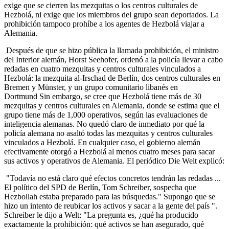
exige que se cierren las mezquitas o los centros culturales de
Hezbolá, ni exige que los miembros del grupo sean deportados. La
prohibición tampoco prohíbe a los agentes de Hezbolá viajar a
Alemania.
Después de que se hizo pública la llamada prohibición, el ministro
del Interior alemán, Horst Seehofer, ordenó a la policía llevar a cabo
redadas en cuatro mezquitas y centros culturales vinculados a
Hezbolá: la mezquita al-Irschad de Berlín, dos centros culturales en
Bremen y Münster, y un grupo comunitario libanés en
Dortmund Sin embargo, se cree que Hezbolá tiene más de 30
mezquitas y centros culturales en Alemania, donde se estima que el
grupo tiene más de 1,000 operativos, según las evaluaciones de
inteligencia alemanas. No quedó claro de inmediato por qué la
policía alemana no asaltó todas las mezquitas y centros culturales
vinculados a Hezbolá. En cualquier caso, el gobierno alemán
efectivamente otorgó a Hezbolá al menos cuatro meses para sacar
sus activos y operativos de Alemania. El periódico Die Welt explicó:
"Todavía no está claro qué efectos concretos tendrán las redadas ...
El político del SPD de Berlín, Tom Schreiber, sospecha que
Hezbollah estaba preparado para las búsquedas." Supongo que se
hizo un intento de reubicar los activos y sacar a la gente del país ".
Schreiber le dijo a Welt: "La pregunta es, ¿qué ha producido
exactamente la prohibición: qué activos se han asegurado, qué