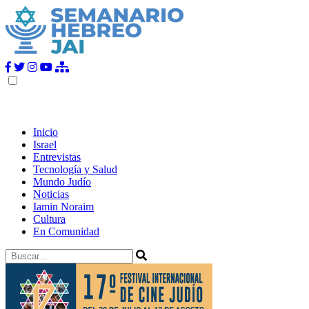
Inicio
Israel
Entrevistas
Tecnología y Salud
Mundo Judío
Noticias
Iamin Noraim
Cultura
En Comunidad