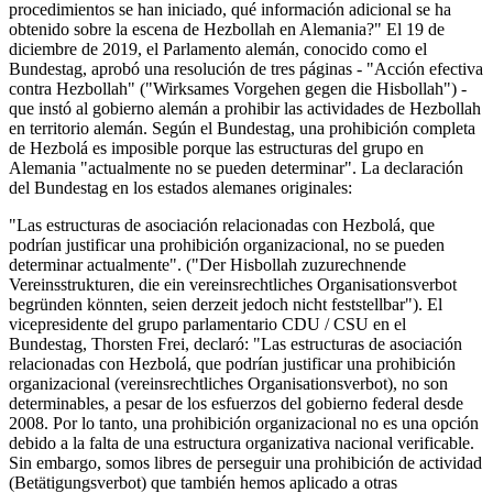
procedimientos se han iniciado, qué información adicional se ha
obtenido sobre la escena de Hezbollah en Alemania?" El 19 de
diciembre de 2019, el Parlamento alemán, conocido como el
Bundestag, aprobó una resolución de tres páginas - "Acción efectiva
contra Hezbollah" ("Wirksames Vorgehen gegen die Hisbollah") -
que instó al gobierno alemán a prohibir las actividades de Hezbollah
en territorio alemán. Según el Bundestag, una prohibición completa
de Hezbolá es imposible porque las estructuras del grupo en
Alemania "actualmente no se pueden determinar". La declaración
del Bundestag en los estados alemanes originales:
"Las estructuras de asociación relacionadas con Hezbolá, que
podrían justificar una prohibición organizacional, no se pueden
determinar actualmente". ("Der Hisbollah zuzurechnende
Vereinsstrukturen, die ein vereinsrechtliches Organisationsverbot
begründen könnten, seien derzeit jedoch nicht feststellbar"). El
vicepresidente del grupo parlamentario CDU / CSU en el
Bundestag, Thorsten Frei, declaró: "Las estructuras de asociación
relacionadas con Hezbolá, que podrían justificar una prohibición
organizacional (vereinsrechtliches Organisationsverbot), no son
determinables, a pesar de los esfuerzos del gobierno federal desde
2008. Por lo tanto, una prohibición organizacional no es una opción
debido a la falta de una estructura organizativa nacional verificable.
Sin embargo, somos libres de perseguir una prohibición de actividad
(Betätigungsverbot) que también hemos aplicado a otras