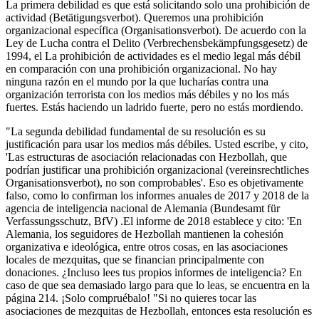
La primera debilidad es que está solicitando solo una prohibición de
actividad (Betätigungsverbot). Queremos una prohibición
organizacional específica (Organisationsverbot). De acuerdo con la
Ley de Lucha contra el Delito (Verbrechensbekämpfungsgesetz) de
1994, el La prohibición de actividades es el medio legal más débil
en comparación con una prohibición organizacional. No hay
ninguna razón en el mundo por la que lucharías contra una
organización terrorista con los medios más débiles y no los más
fuertes. Estás haciendo un ladrido fuerte, pero no estás mordiendo.
"La segunda debilidad fundamental de su resolución es su
justificación para usar los medios más débiles. Usted escribe, y cito,
'Las estructuras de asociación relacionadas con Hezbollah, que
podrían justificar una prohibición organizacional (vereinsrechtliches
Organisationsverbot), no son comprobables'. Eso es objetivamente
falso, como lo confirman los informes anuales de 2017 y 2018 de la
agencia de inteligencia nacional de Alemania (Bundesamt für
Verfassungsschutz, BfV) .El informe de 2018 establece y cito: 'En
Alemania, los seguidores de Hezbollah mantienen la cohesión
organizativa e ideológica, entre otros cosas, en las asociaciones
locales de mezquitas, que se financian principalmente con
donaciones. ¿Incluso lees tus propios informes de inteligencia? En
caso de que sea demasiado largo para que lo leas, se encuentra en la
página 214. ¡Solo compruébalo! "Si no quieres tocar las
asociaciones de mezquitas de Hezbollah, entonces esta resolución es