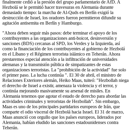
finalmente cedió a la presión del grupo parlamentario de AfD. A
Hezbolá se le permitió hacer travesuras en Alemania durante
demasiado tiempo: la marcha de Al-Quds en Berlín exigió la
destrucción de Israel, los oradores fueron permitieron difundir su
agitación antisemita en Berlín y Hamburgo.
"Ahora deben seguir más pasos: debe terminar el apoyo de los
contribuyentes a las organizaciones anti-boicot, desinversión y
sanciones (BDS) cercanas al SPD, los Verdes y la Izquierda, así
como la financiación de los contribuyentes al gobierno de Hezbolá
en el Líbano y el Régimen terrorista islámico en Teherán. Ahora
prestaremos especial atención a la infiltración de universidades
alemanas y la transmisión pública de simpatizantes de estas
organizaciones terroristas. La "prohibición de la actividad" fue solo
el primer paso. La lucha continúa ". El 30 de abril, el ministro de
Relaciones Exteriores alemán, Heiko Maas, tuiteó: "Hezbollah niega
el derecho de Israel a existir, amenaza la violencia y el terror, y
continúa mejorando masivamente su arsenal de misiles. En
Alemania tenemos que agotar el estado de derecho para abordar las
actividades criminales y terroristas de Hezbollah". Sin embargo,
Maas es uno de los principales partidarios europeos de Irán, que
comparte el odio visceral de Hezbolá hacia Israel. El 31 de marzo,
Maas anunció con orgullo que los países europeos, liderados por
Alemania, habían eludido las sanciones estadounidenses contra
Teherán.