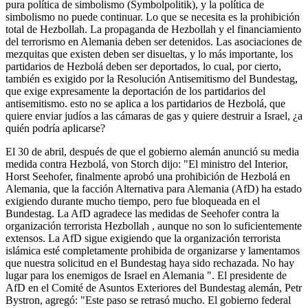
pura política de simbolismo (Symbolpolitik), y la política de
simbolismo no puede continuar. Lo que se necesita es la prohibición
total de Hezbollah. La propaganda de Hezbollah y el financiamiento
del terrorismo en Alemania deben ser detenidos. Las asociaciones de
mezquitas que existen deben ser disueltas, y lo más importante, los
partidarios de Hezbolá deben ser deportados, lo cual, por cierto,
también es exigido por la Resolución Antisemitismo del Bundestag,
que exige expresamente la deportación de los partidarios del
antisemitismo. esto no se aplica a los partidarios de Hezbolá, que
quiere enviar judíos a las cámaras de gas y quiere destruir a Israel, ¿a
quién podría aplicarse?
El 30 de abril, después de que el gobierno alemán anunció su media
medida contra Hezbolá, von Storch dijo: "El ministro del Interior,
Horst Seehofer, finalmente aprobó una prohibición de Hezbolá en
Alemania, que la facción Alternativa para Alemania (AfD) ha estado
exigiendo durante mucho tiempo, pero fue bloqueada en el
Bundestag. La AfD agradece las medidas de Seehofer contra la
organización terrorista Hezbollah , aunque no son lo suficientemente
extensos. La AfD sigue exigiendo que la organización terrorista
islámica esté completamente prohibida de organizarse y lamentamos
que nuestra solicitud en el Bundestag haya sido rechazada. No hay
lugar para los enemigos de Israel en Alemania ". El presidente de
AfD en el Comité de Asuntos Exteriores del Bundestag alemán, Petr
Bystron, agregó: "Este paso se retrasó mucho. El gobierno federal