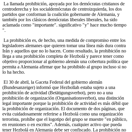
La llamada prohibición, apoyada por los demócratas cristianos de
centroderecha y los socialdemócratas de centroizquierda, los dos
partidos que conforman la coalición gobernante de Alemania, y
también por los clásicos demócratas liberales liberales, ha sido
aclamada como "importante". significativo "y" hace mucho tiempo
".
La prohibición es, de hecho, una medida de compromiso entre los
legisladores alemanes que quieren tomar una línea más dura contra
Irán y aquellos que no lo hacen. Como resultado, la prohibición no
llega a una prohibición completa de Hezbolá y parece tener como
objetivo proporcionar al gobierno alemán una cobertura política que
permita a Alemania afirmar que ha prohibido al grupo incluso si no
lo ha hecho.
El 30 de abril, la Gaceta Federal del gobierno alemán
(Bundesanzeiger) informó que Hezbollah estaba sujeto a una
prohibición de actividad (Betätigungsverbot), pero no a una
prohibición de organización (Organisationsverbot), una distinción
legal importante porque la prohibición de actividad es más débil que
la prohibición de organización. El documento de dos páginas, que
evita cuidadosamente referirse a Hezbolá como una organización
terrorista, prohíbe que el logotipo del grupo se muestre "en público,
en reuniones o en escritos". Además, cualquier activo que pueda
tener Hezbolá en Alemania debe ser confiscado. La prohibición no