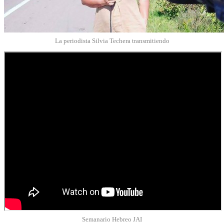
La periodista Silvia Techera transmitiendo
Semanario Hebreo JAI