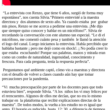
“La entrevista con Renzo, que tiene 6 años, surgió de forma muy
espontánea”, nos cuenta Silvia.“Primero entrevisté a la maestra
directora y dos alumnos de sexto año. Ya cuando estaba por grabar
mis pisos, Renzo se me acerca a pedirme una entrevista. ¡Me dijo
que siempre quiso conocer y hablar en un micrófono!”. Silvia ríe
recordando la conversación con este alumno tan especial. “Le di el
micrófono, me comentó cuánto pesa y también le llamó la atención
el logo del canal. Luego iniciamos la entrevista. Había percibido que
hablaba bastante ¡ pero me dejó como en shock!. ¡ No podía creer lo
que estaba escuchando! Porque sus palabras, manos y mirada eran
como un combo de naturalidad, ingenuidad, conocimiento y
frescura. Para cada pregunta, tenía la respuesta perfecta”.
Preguntamos qué ambiente captó, cómo vio a maestras y directora
con el desafío de volver a clases cuando aún hay que tomar
precauciones por la pandemia.
“Vi mucha preocupación por parte de los docentes para que todo
estuviera bien”, responde Silvia. “A los niños los vi muy felices por
el reencuentro. Algunos de ellos me decían, que no era lo mismo
trabajar en la plataforma que recibir explicaciones directas de la
maestra”. De todos modos, la vuelta a los estudio no es igual que
antes. El horario es reducido, hasta 12: 30, a diferencia de tiempos