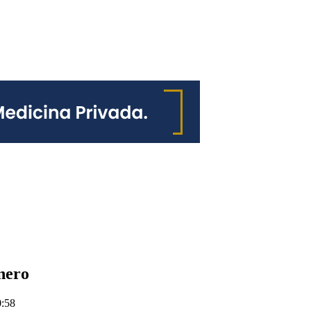
nero
0:58