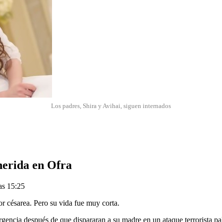
Los padres, Shira y Avihai, siguen internados
herida en Ofra
as 15:25
r césarea. Pero su vida fue muy corta.
ncia después de que dispararan a su madre en un ataque terrorista pal