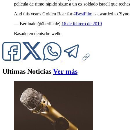
película de ritmo rápido sigue a un ex soldado israelí que rec
And this year's Golden Bear for
#BestFilm
is awarded to 'Syno
— Berlinale (@berlinale)
16 de febrero de 2019
Basado en deutsche welle
Ultimas Noticias
Ver más