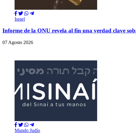
Israel
Informe de la ONU revela al fin una verdad clave so
07 Agosto 2026
Mundo Judío