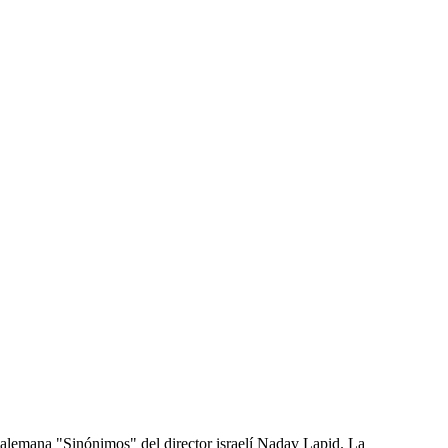
a-alemana "Sinónimos" del director israelí Nadav Lapid. La