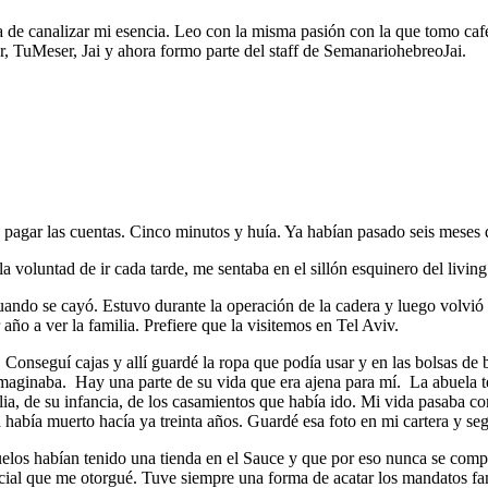
rma de canalizar mi esencia. Leo con la misma pasión con la que tomo caf
r, TuMeser, Jai y ahora formo parte del staff de SemanariohebreoJai.
ra pagar las cuentas. Cinco minutos y huía. Ya habían pasado seis meses 
 voluntad de ir cada tarde, me sentaba en el sillón esquinero del livi
ando se cayó. Estuvo durante la operación de la cadera y luego volvió 
año a ver la familia. Prefiere que la visitemos en Tel Aviv.
Conseguí cajas y allí guardé la ropa que podía usar y en las bolsas de b
 imaginaba. Hay una parte de su vida que era ajena para mí. La abuela 
lia, de su infancia, de los casamientos que había ido. Mi vida pasaba co
había muerto hacía ya treinta años. Guardé esa foto en mi cartera y seg
elos habían tenido una tienda en el Sauce y que por eso nunca se compr
al que me otorgué. Tuve siempre una forma de acatar los mandatos fam