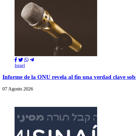
Israel
Informe de la ONU revela al fin una verdad clave so
07 Agosto 2026