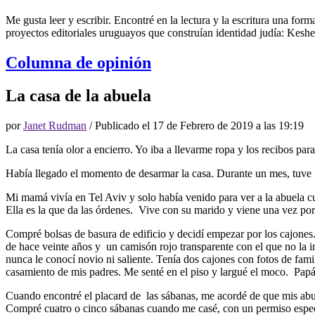
Me gusta leer y escribir. Encontré en la lectura y la escritura una fo
proyectos editoriales uruguayos que construían identidad judía: Keshe
Columna de opinión
La casa de la abuela
por
Janet Rudman
/ Publicado el
17 de Febrero de 2019 a las 19:19
La casa tenía olor a encierro. Yo iba a llevarme ropa y los recibos pa
Había llegado el momento de desarmar la casa. Durante un mes, tuve la
Mi mamá vivía en Tel Aviv y solo había venido para ver a la abuela cu
Ella es la que da las órdenes. Vive con su marido y viene una vez por 
Compré bolsas de basura de edificio y decidí empezar por los cajones. 
de hace veinte años y un camisón rojo transparente con el que no la
nunca le conocí novio ni saliente. Tenía dos cajones con fotos de fami
casamiento de mis padres. Me senté en el piso y largué el moco. Papá 
Cuando encontré el placard de las sábanas, me acordé de que mis abu
Compré cuatro o cinco sábanas cuando me casé, con un permiso especi