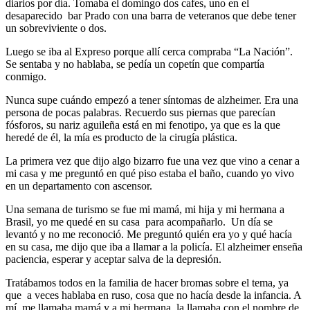
diarios por día. Tomaba el domingo dos cafes, uno en el
desaparecido bar Prado con una barra de veteranos que debe tener
un sobreviviente o dos.
Luego se iba al Expreso porque allí cerca compraba “La Nación”.
Se sentaba y no hablaba, se pedía un copetín que compartía
conmigo.
Nunca supe cuándo empezó a tener síntomas de alzheimer. Era una
persona de pocas palabras. Recuerdo sus piernas que parecían
fósforos, su nariz aguileña está en mi fenotipo, ya que es la que
heredé de él, la mía es producto de la cirugía plástica.
La primera vez que dijo algo bizarro fue una vez que vino a cenar a
mi casa y me preguntó en qué piso estaba el baño, cuando yo vivo
en un departamento con ascensor.
Una semana de turismo se fue mi mamá, mi hija y mi hermana a
Brasil, yo me quedé en su casa para acompañarlo. Un día se
levantó y no me reconoció. Me preguntó quién era yo y qué hacía
en su casa, me dijo que iba a llamar a la policía. El alzheimer enseña
paciencia, esperar y aceptar salva de la depresión.
Tratábamos todos en la familia de hacer bromas sobre el tema, ya
que a veces hablaba en ruso, cosa que no hacía desde la infancia. A
mí, me llamaba mamá y a mi hermana la llamaba con el nombre de