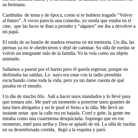
su hermana.
Cambiaba de tema y de época, como si se hubiera tragado “Volver
al futuro”. A veces parecía una comedia, yo sentía que estaba en el
cine, que las luces se iban a prender y “alguien” me iba a devolver a
mi papá.
El ruido de su bastón de madera resuena en mi memoria. Un día, las
piernas ya no le obedecieron y dejó de caminar. Su silla de ruedas se
volvió un integrante más de la familia. Yo la veía como un objeto
animado.
Salíamos a pasear por el barrio pero él quería regresar, porque no
disfrutaba las salidas. Lo suyo era estar con la radio prendida
escuchando como toda la vida, pero ya sin darse cuenta de qué
pasaba en el mundo.
Un día de mucho frío. Salí a hacer unos mandados y lo llevé para
que tomara aire. Me paré un momento a ponerme unos guantes de
lana bien abrigados y no le pusé el freno a la silla. Me llevó un
instante notar que la calle era en bajada. Corrí y grite, la gente me
miraba como una cuarentona desquiciada. Supongo que en ese
momento, miré para arriba y Dios se apiadó de mí. La silla de ruedas
en su desenfrenada corrida, llegó a la esquina y paró.