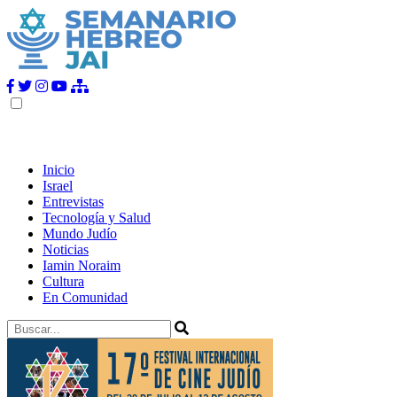
Inicio
Israel
Entrevistas
Tecnología y Salud
Mundo Judío
Noticias
Iamin Noraim
Cultura
En Comunidad