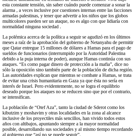
esta constante tensión, sin saber cuándo puede comenzar a sonar la
alarma , a veces inclusive por cuestiones internas entre las facciones
armadas palestinas, y tener que advertir a los niños que los globos
multicolores pueden ser un ataque, no es algo con que lidiaría con
normalidad ninguna sociedad .
La polémica acerca de la política a seguir se agudizó en los últimos
meses a raíz de la aprobación del gobierno de Netanyahu de permitir
que Qatar entregue 15 millones de dólares a Hamas para el pago de
sueldos de funcionarios (interrumpido por la Autoridad Palestina
debido a la puja interna de poder), aunque Hamas continúa con sus
ataques. “Es como pagar dinero de protección a la mafia”, dice no
sólo la oposición sino también parte de la población de dicha región.
Las autoridades explican que mientras se combate a Hamas, se trata
de evitar una crisis humanitaria en Gaza ya que ésta no sería en
interés de Israel. Pero evidentemente, no se logra el equilibrio
deseado porque los ataques no se reducen sino que por el contrario,
se intensifican.
La población de “Otef Aza”, tanto la ciudad de Sderot como los
kibutzim y moshavim y otras localidades en la zona al alcance
inclusive de los proyectiles más sencillos, han vivido todos estos
años con altibajos, apuntando siempre a la mayor normalidad
posible, desarrollando sus sociedades y al mismo tiempo recordando
al gobierno que “así no se puede seguir”.