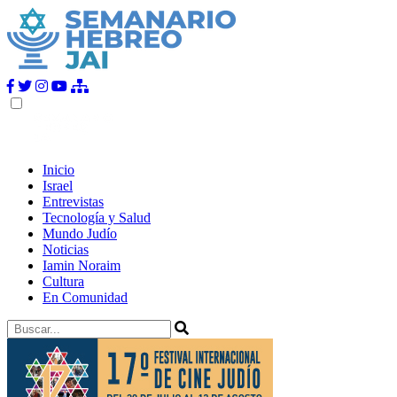
Inicio
Israel
Entrevistas
Tecnología y Salud
Mundo Judío
Noticias
Iamin Noraim
Cultura
En Comunidad