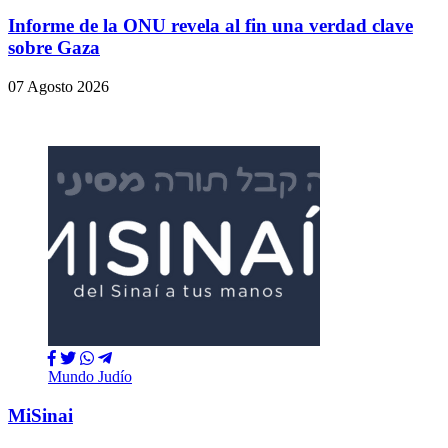
Informe de la ONU revela al fin una verdad clave
sobre Gaza
07 Agosto 2026
Mundo Judío
MiSinai