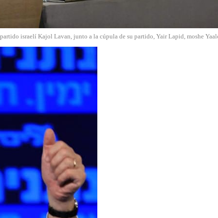
 partido israelí Kajol Lavan, junto a la cúpula de su partido, Yair Lapid, moshe Yaa