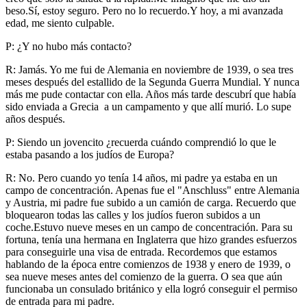
beso.Sí, estoy seguro. Pero no lo recuerdo.Y hoy, a mi avanzada
edad, me siento culpable.
P: ¿Y no hubo más contacto?
R: Jamás. Yo me fui de Alemania en noviembre de 1939, o sea tres
meses después del estallido de la Segunda Guerra Mundial. Y nunca
más me pude contactar con ella. Años más tarde descubrí que había
sido enviada a Grecia a un campamento y que allí murió. Lo supe
años después.
P: Siendo un jovencito ¿recuerda cuándo comprendió lo que le
estaba pasando a los judíos de Europa?
R: No. Pero cuando yo tenía 14 años, mi padre ya estaba en un
campo de concentración. Apenas fue el "Anschluss" entre Alemania
y Austria, mi padre fue subido a un camión de carga. Recuerdo que
bloquearon todas las calles y los judíos fueron subidos a un
coche.Estuvo nueve meses en un campo de concentración. Para su
fortuna, tenía una hermana en Inglaterra que hizo grandes esfuerzos
para conseguirle una visa de entrada. Recordemos que estamos
hablando de la época entre comienzos de 1938 y enero de 1939, o
sea nueve meses antes del comienzo de la guerra. O sea que aún
funcionaba un consulado británico y ella logró conseguir el permiso
de entrada para mi padre.