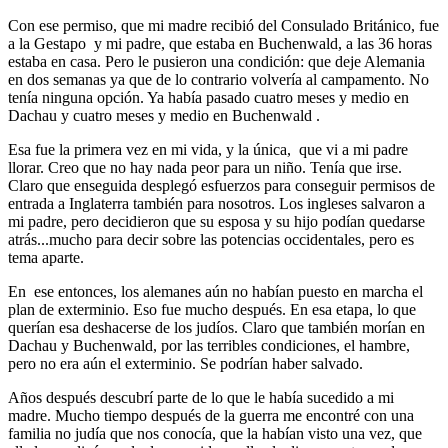
Con ese permiso, que mi madre recibió del Consulado Británico, fue
a la Gestapo y mi padre, que estaba en Buchenwald, a las 36 horas
estaba en casa. Pero le pusieron una condición: que deje Alemania
en dos semanas ya que de lo contrario volvería al campamento. No
tenía ninguna opción. Ya había pasado cuatro meses y medio en
Dachau y cuatro meses y medio en Buchenwald .
Esa fue la primera vez en mi vida, y la única, que vi a mi padre
llorar. Creo que no hay nada peor para un niño. Tenía que irse.
Claro que enseguida desplegó esfuerzos para conseguir permisos de
entrada a Inglaterra también para nosotros. Los ingleses salvaron a
mi padre, pero decidieron que su esposa y su hijo podían quedarse
atrás...mucho para decir sobre las potencias occidentales, pero es
tema aparte.
En ese entonces, los alemanes aún no habían puesto en marcha el
plan de exterminio. Eso fue mucho después. En esa etapa, lo que
querían esa deshacerse de los judíos. Claro que también morían en
Dachau y Buchenwald, por las terribles condiciones, el hambre,
pero no era aún el exterminio. Se podrían haber salvado.
Años después descubrí parte de lo que le había sucedido a mi
madre. Mucho tiempo después de la guerra me encontré con una
familia no judía que nos conocía, que la habían visto una vez, que