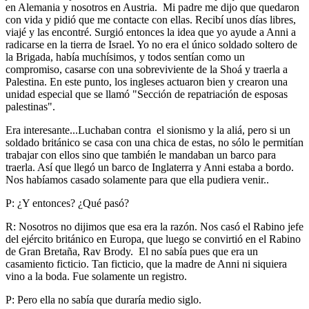
en Alemania y nosotros en Austria. Mi padre me dijo que quedaron
con vida y pidió que me contacte con ellas. Recibí unos días libres,
viajé y las encontré. Surgió entonces la idea que yo ayude a Anni a
radicarse en la tierra de Israel. Yo no era el único soldado soltero de
la Brigada, había muchísimos, y todos sentían como un
compromiso, casarse con una sobreviviente de la Shoá y traerla a
Palestina. En este punto, los ingleses actuaron bien y crearon una
unidad especial que se llamó "Sección de repatriación de esposas
palestinas".
Era interesante...Luchaban contra el sionismo y la aliá, pero si un
soldado británico se casa con una chica de estas, no sólo le permitían
trabajar con ellos sino que también le mandaban un barco para
traerla. Así que llegó un barco de Inglaterra y Anni estaba a bordo.
Nos habíamos casado solamente para que ella pudiera venir..
P: ¿Y entonces? ¿Qué pasó?
R: Nosotros no dijimos que esa era la razón. Nos casó el Rabino jefe
del ejército británico en Europa, que luego se convirtió en el Rabino
de Gran Bretaña, Rav Brody. El no sabía pues que era un
casamiento ficticio. Tan ficticio, que la madre de Anni ni siquiera
vino a la boda. Fue solamente un registro.
P: Pero ella no sabía que duraría medio siglo.