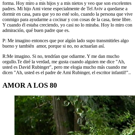
forma. Hoy miro a mis hijos y a mis nietos y veo que son excelentes
padres. Mi hijo Ami viene especialmente de Tel Aviv a quedarse a
dormir en casa, para que yo no esté solo, cuando la persona que vive
conmigo para ayudarme a cocinar y con cosas de la casa, tiene libre.
Y cuando él estaba creciendo, yo casi no lo miraba. Hoy lo miro con
admiración, qué buen padre que es.
P: Me imagino entonces que por algún lado supo transmitirles algo
bueno y también amor, porque si no, no actuarían así.
R:Me imagino. Si no, tendrían que odiarme. Y me dan mucho
orgullo.Te diré la verdad, me gusta cuando alguien me dice "Ah,
usted es David Rubinger", pero me elogia mucho más cuando me
dicen "Ah, usted es el padre de Ami Rubinger, el escritor infantil!"..
AMOR A LOS 80