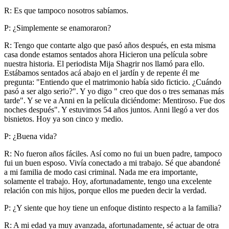
R: Es que tampoco nosotros sabíamos.
P: ¿Simplemente se enamoraron?
R: Tengo que contarte algo que pasó años después, en esta misma
casa donde estamos sentados ahora Hicieron una película sobre
nuestra historia. El periodista Mija Shagrir nos llamó para ello.
Estábamos sentados acá abajo en el jardín y de repente él me
pregunta: "Entiendo que el matrimonio había sido ficticio. ¿Cuándo
pasó a ser algo serio?". Y yo digo " creo que dos o tres semanas más
tarde". Y se ve a Anni en la película diciéndome: Mentiroso. Fue dos
noches después". Y estuvimos 54 años juntos. Anni llegó a ver dos
bisnietos. Hoy ya son cinco y medio.
P: ¿Buena vida?
R: No fueron años fáciles. Así como no fui un buen padre, tampoco
fui un buen esposo. Vivía conectado a mi trabajo. Sé que abandoné
a mi familia de modo casi criminal. Nada me era importante,
solamente el trabajo. Hoy, afortunadamente, tengo una excelente
relación con mis hijos, porque ellos me pueden decir la verdad.
P: ¿Y siente que hoy tiene un enfoque distinto respecto a la familia?
R: A mi edad ya muy avanzada, afortunadamente, sé actuar de otra