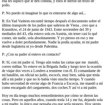
ella les suplicó que le den comida, y ellos le dieron un trozo de
pollo.
P: No puedo ni imaginar lo que es enterarse de algo así...
R: En Yad Vashem encontré tiempo después el documento sobre el
último transporte de los judíos que salieron de Viena , creo que a
Krasnilow, el 24 de junio de 1943. Entre noviembre del 39 y
mediados del 43, ella estuvo sola en Austria, sin tener casi lo qué
comer, sin nadie, sola absolutamente. Y yo pienso en eso y me
vuelve a doler profundamente. Nadie la podía ayudar, ni mi padre
desde Inglaterra ni yo desde Palestina.
P: ¿Con su padre sí estuvo en contacto?
R: Sí, con mi padre sí. Tengo aún todas las cartas que me mandó,
correo militar. Yo estuve en la Brigada Judía y luego tuve la ocasión
de viajar dos veces a Londres a reunirme con él. El comandante de
mi batallón, un oficial no judío, escocés, muy bien, sabía que tenía
allí a mi padre y que no lo había visto mucho tiempo. Y cuando
hubo necesidad de enviar algo de Francia a Escocia, me mandó a mí
como encargado del cargamento, dos coches.Y así vi a mi padre.
Hoy en día tengo muchos remordimientos por cómo se dieron las
cosas. Pero en aquellos años, cuando tenía 14 y me fui, dejando sola
a mi madre, lo único que pensaba era que sería pionero. Hoy siento