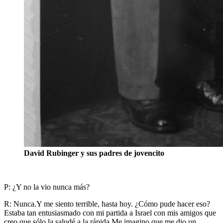
David Rubinger y sus padres de jovencito
P: ¿Y no la vio nunca más?
R: Nunca.Y me siento terrible, hasta hoy. ¿Cómo pude hacer eso?
Estaba tan entusiasmado con mi partida a Israel con mis amigos que
creo que sólo la saludé a la rápida.Me imagino que me dio un