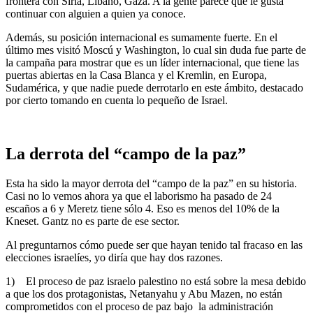
frontera con Siria, Líbano, Gaza. A la gente parece que le gusta
continuar con alguien a quien ya conoce.
Además, su posición internacional es sumamente fuerte. En el
último mes visitó Moscú y Washington, lo cual sin duda fue parte de
la campaña para mostrar que es un líder internacional, que tiene las
puertas abiertas en la Casa Blanca y el Kremlin, en Europa,
Sudamérica, y que nadie puede derrotarlo en este ámbito, destacado
por cierto tomando en cuenta lo pequeño de Israel.
La derrota del “campo de la paz”
Esta ha sido la mayor derrota del “campo de la paz” en su historia.
Casi no lo vemos ahora ya que el laborismo ha pasado de 24
escaños a 6 y Meretz tiene sólo 4. Eso es menos del 10% de la
Kneset. Gantz no es parte de ese sector.
Al preguntarnos cómo puede ser que hayan tenido tal fracaso en las
elecciones israelíes, yo diría que hay dos razones.
1) El proceso de paz israelo palestino no está sobre la mesa debido
a que los dos protagonistas, Netanyahu y Abu Mazen, no están
comprometidos con el proceso de paz bajo la administración