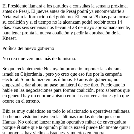
El Presidente llamará a los partidos a consultas la semana próxima,
antes de Pesaj. El jueves antes de Pesaj podrá ya encomendarle a
Netanyahu la formación del gobierno. Él tendrá 28 días para formar
su coalición y si el tiempo no le alcanzam podrá recibir otros 14
días. Esas seis semanas nos llevan al 28 de mayo aproximadamente,
para tener pronta la nueva coalición y pedir la aprobación de la
Kneset.
Política del nuevo gobierno
Yo creo que veremos más de lo mismo.
Sé que recientemente Netanyahu prometió imponer la soberanía
israelí en Cisjordania , pero yo creo que eso fue por la campaña
electoral. Si no lo hizo en los últimos 10 años de gobierno, no
empezará a dar ahora un paso unilateral de ese tipo. Puede que lo
hable en las negociaciones para formar coalición, pero sabemos que
en general hay un enorme abismo entre las conversaciones y lo que
ocurre en el terreno.
Bibi es muy cuidadoso en todo lo relacionado a operatives militares.
Lo hemos visto inclusive en las últimas rondas de choques con
Hamas. No ordenó lanzar ningún operativo miitar de envergadura
porque él sabe que la opinión pública israelí puede fácilmente quitar
su apoyo si hay víctimas israelíes y muertos en guerra.